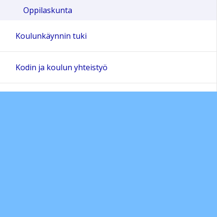
Oppilaskunta
Koulunkäynnin tuki
Kodin ja koulun yhteistyö
Sivun alkuun
Ohjeet
Saavutettavuus
Yksityisyydensuoja
Lähetä palautetta Peda.net-ylläpidolle