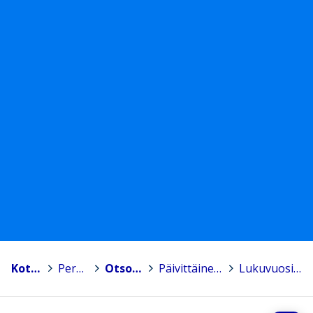
Kotka
>
Peruskoulut
>
Otsolan koulu
>
Päivittäinen koulunkäynti
>
Lukuvuositiedote