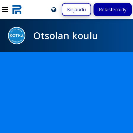
Kirjaudu
Rekisteröidy
Otsolan koulu