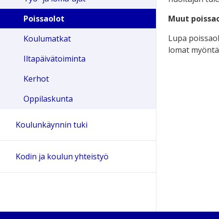
Muut poissa
Poissaolot
Lupa poissaol
Koulumatkat
lomat myöntää
Iltapäivätoiminta
Kerhot
Oppilaskunta
Koulunkäynnin tuki
Kodin ja koulun yhteistyö