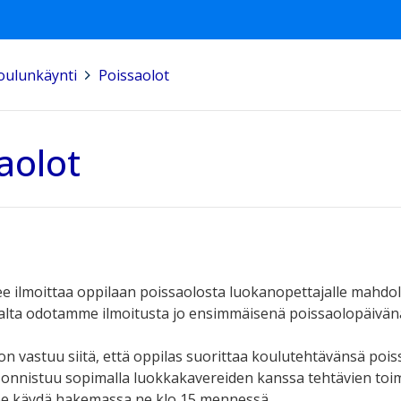
koulunkäynti
>
Poissaolot
aolot
ee ilmoittaa oppilaan poissaolosta luokanopettajalle mahdo
alta odotamme ilmoitusta jo ensimmäisenä poissaolopäivän
n vastuu siitä, että oppilas suorittaa koulutehtävänsä poiss
 onnistuu sopimalla luokkakavereiden kanssa tehtävien toimit
ee käydä hakemassa ne klo 15 mennessä.