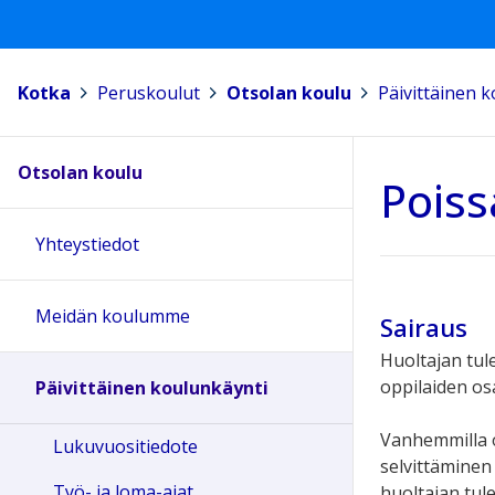
Kotka
>
Peruskoulut
>
Otsolan koulu
>
Päivittäinen 
Otsolan koulu
Poiss
Yhteystiedot
Meidän koulumme
Sairaus
Huoltajan tul
oppilaiden os
Päivittäinen koulunkäynti
Vanhemmilla o
Lukuvuositiedote
selvittäminen
Työ- ja loma-ajat
huoltajan tul