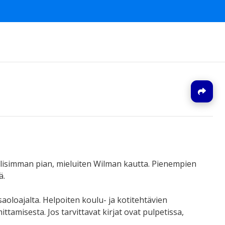
J
llisimman pian, mieluiten Wilman kautta. Pienempien
ä.
aoloajalta. Helpoiten koulu- ja kotitehtävien
tamisesta. Jos tarvittavat kirjat ovat pulpetissa,