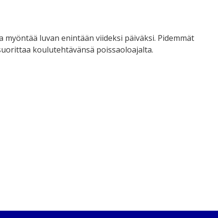
a myöntää luvan enintään viideksi päiväksi. Pidemmät
suorittaa koulutehtävänsä poissaoloajalta.