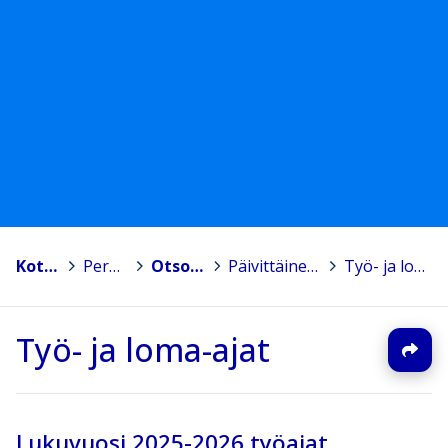
Kotka
>
Peruskoulut
>
Otsolan koulu
>
Päivittäinen koulunkäynti
>
Työ- ja loma-ajat
Työ- ja loma-ajat
Lukuvuosi 2025-2026 työajat