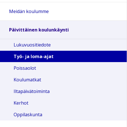
Meidän koulumme
Päivittäinen koulunkäynti
Lukuvuositiedote
Työ- ja loma-ajat
Poissaolot
Koulumatkat
Iltapäivätoiminta
Kerhot
Oppilaskunta