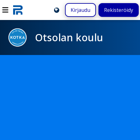
Kirjaudu
Rekisteröidy
Otsolan koulu