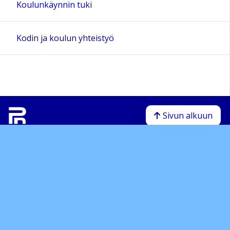
Koulunkäynnin tuki
Kodin ja koulun yhteistyö
Sivun alkuun
Ohjeet
Saavutettavuus
Yksityisyydensuoja
Lähetä palautetta Peda.net-ylläpidolle
Ilmoita asiaton sisältö
Tämän sivun lisenssi
Peda.net-yleislisenssi