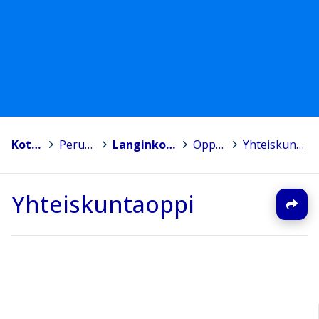
Kotka
>
Peruskoulut
>
Langinkosken koulu
>
Oppiaineet
>
Yhteiskuntaoppi
Yhteiskuntaoppi