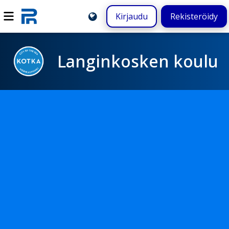
Kirjaudu
Rekisteröidy
Langinkosken koulu