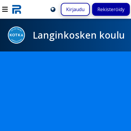
Kirjaudu
Rekisteröidy
Langinkosken koulu