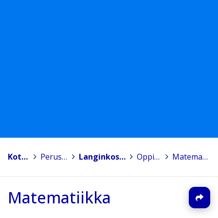
Kotka
>
Peruskoulut
>
Langinkosken koulu
>
Oppiaineet
>
Matematiikka
Matematiikka