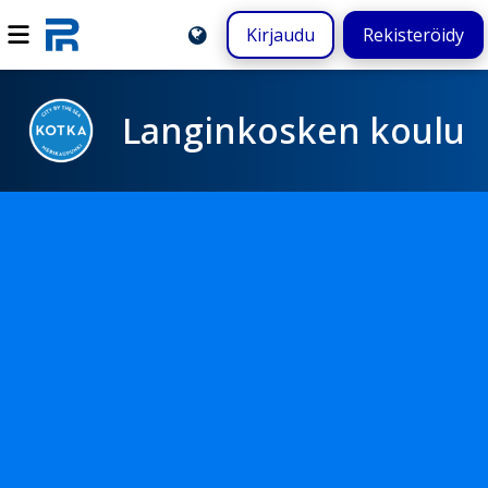
Kirjaudu
Rekisteröidy
Langinkosken koulu