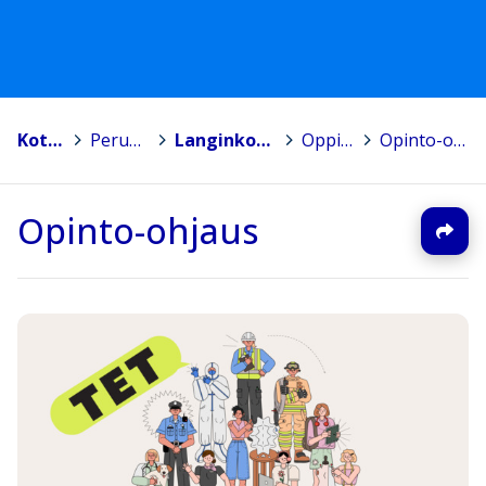
Kotka
>
Peruskoulut
>
Langinkosken koulu
>
Oppiaineet
>
Opinto-ohjaus
Opinto-ohjaus