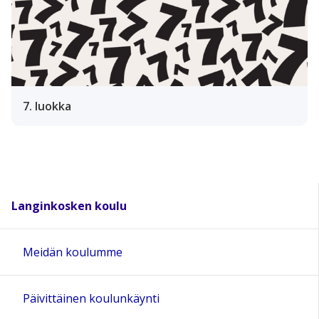
7. luokka
Langinkosken koulu
Meidän koulumme
Päivittäinen koulunkäynti