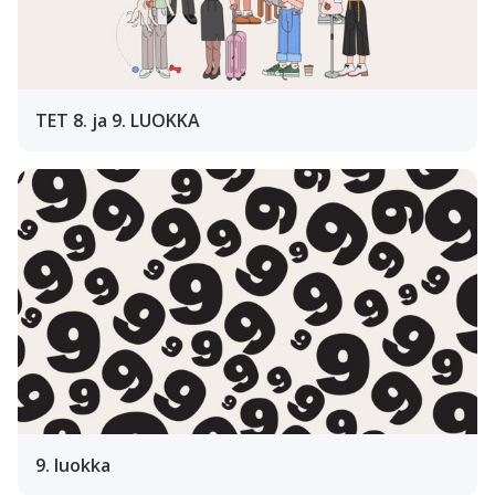
TET 8. ja 9. LUOKKA
9. luokka