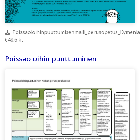
Poissaoloihinpuuttumisenmalli_perusopetus_Kymenla
648.6 kt
Poissaoloihin puuttuminen