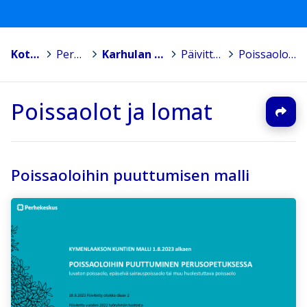
Kotka
>
Peruskoulut
>
Karhulan koulu, Rauhalan toimipiste
>
Päivittäinen koulunkäynti
>
Poissaolot ja lomat
Poissaolot ja lomat
Poissaoloihin puuttumisen malli