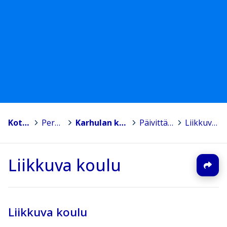
Kotka
>
Peruskoulut
>
Karhulan koulu, Rauhalan toimipiste
>
Päivittäinen koulunkäynti
>
Liikkuva koulu
Liikkuva koulu
Liikkuva koulu