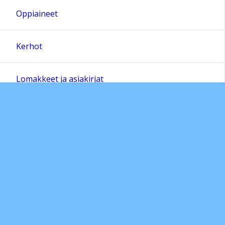
Oppiaineet
Kerhot
Lomakkeet ja asiakirjat
Oppilaskunta
Ohjelma kiusaamisen, häirinnän ja väkivallan
ehkäisemiseksi
Sivun alkuun