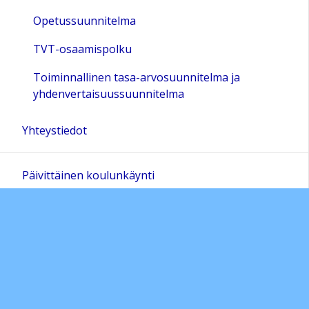
Opetussuunnitelma
TVT-osaamispolku
Toiminnallinen tasa-arvosuunnitelma ja
yhdenvertaisuussuunnitelma
Yhteystiedot
Päivittäinen koulunkäynti
Tapahtumat ja projektit
Koulunkäynnin tuki