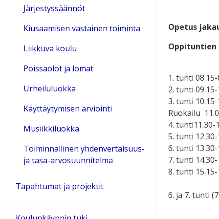
Järjestyssäännöt
Opetus jakau
Kiusaamisen vastainen toiminta
Oppituntien 
Liikkuva koulu
Poissaolot ja lomat
1. tunti 08.15
Urheiluluokka
2. tunti 09.15
3. tunti 10.15
Käyttäytymisen arviointi
Ruokailu 11.0
4. tunti11.30-
Musiikkiluokka
5. tunti 12.30
6. tunti 13.30
Toiminnallinen yhdenvertaisuus-
7. tunti 14.30
ja tasa-arvosuunnitelma
8. tunti 15.15
Tapahtumat ja projektit
6. ja 7. tunti 
Koulunkäynnin tuki