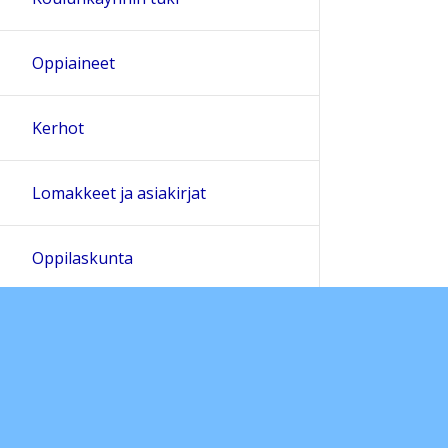
Oppiaineet
Kerhot
Lomakkeet ja asiakirjat
Oppilaskunta
Ohjelma kiusaamisen, häirinnän ja
väkivallan ehkäisemiseksi
Sivukartta