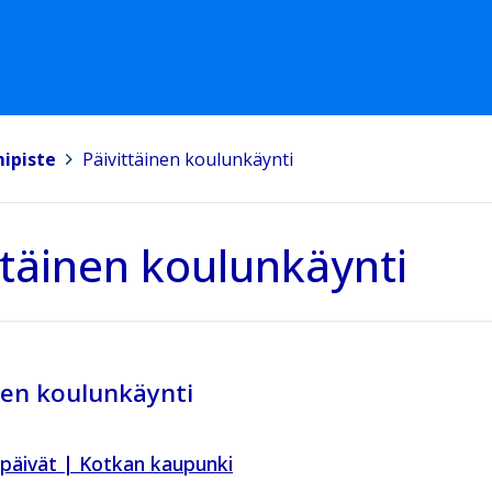
mipiste
>
Päivittäinen koulunkäynti
ttäinen koulunkäynti
nen koulunkäynti
öpäivät | Kotkan kaupunki