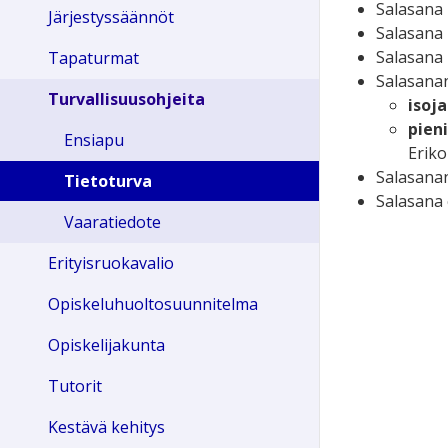
Salasana
Järjestyssäännöt
Salasana
Salasana
Tapaturmat
Salasana
Turvallisuusohjeita
isoja
pien
Ensiapu
Eriko
Salasana
Tietoturva
Salasana 
Vaaratiedote
Erityisruokavalio
Opiskeluhuoltosuunnitelma
Opiskelijakunta
Tutorit
Kestävä kehitys