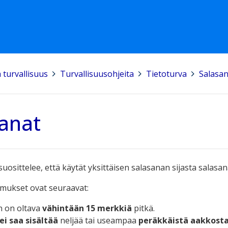
a turvallisuus
>
Turvallisuusohjeita
>
Tietoturva
>
Salasan
anat
suosittelee, että käytät yksittäisen salasanan sijasta salasa
mukset ovat seuraavat:
n on oltava
vähintään 15 merkkiä
pitkä.
ei saa sisältää
neljää tai useampaa
peräkkäistä aakkost