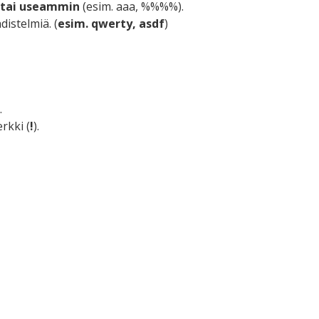
 tai useammin
(esim. aaa, %%%%).
istelmiä. (
esim. qwerty, asdf
)
.
rkki (
!
).