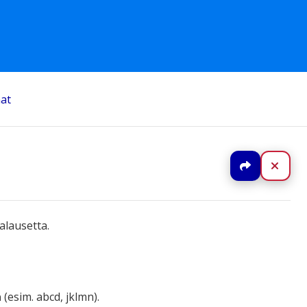
at
Jaa
Sulj
nalausetta.
a
(esim. abcd, jklmn).