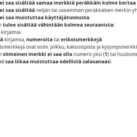
ei saa sisältää
samaa merkkiä peräkkäin kolme kertaa
ei saa sisältää
neljän tai useamman peräkkäisen merkin yhd
ei saa muistuttaa käyttäjätunnusta
.
n
tulee sisältää vähintään kolmea seuraavista:
kirjaimia
iä
kirjaimia,
numeroita
tai
erikoismerkkejä
.
ismerkkejä ovat esim. pilkku, kaksoispiste ja kysymysmerkki
n
viimeinen merkki ei saa olla
numero yksi (
1
) tai huutome
e
i saa liikaa muistuttaa edellistä salasanaas
i.