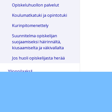
Opiskeluhuollon palvelut
Koulumatkatuki ja opintotuki
Kurinpitomenettely
Suunnitelma opiskelijan
suojaamiseksi häirinnältä,
kiusaamiselta ja väkivallalta
Jos huoli opiskelijasta herää
Ylioppilaaksi!
Hae Lyseoon!
Kotiväelle