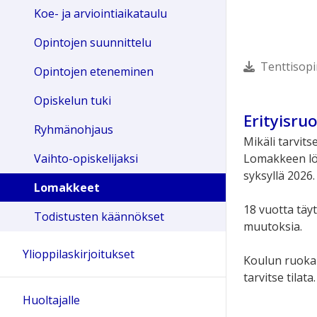
Koe- ja arviointiaikataulu
Opintojen suunnittelu
Tenttisopi
Opintojen eteneminen
Opiskelun tuki
Erityisru
Ryhmänohjaus
Mikäli tarvits
Vaihto-opiskelijaksi
Lomakkeen lö
syksyllä 2026
Lomakkeet
18 vuotta täy
Todistusten käännökset
muutoksia.
Ylioppilaskirjoitukset
Koulun ruokal
tarvitse tilata.
Huoltajalle