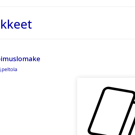
kkeet
pimuslomake
.peltola