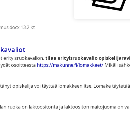
mus.docx 13.2 kt
okavaliot
et erityisruokavalion,
tilaa erityisruokavalio opiskelijar
ydät osoitteesta
https://makunne.fi/lomakkeet/
Mikäli sähkö
.
ttänyt opiskelija voi täyttää lomakkeen itse. Lomake täytetä
an ruoka on laktoositonta ja laktoositon maitojuoma on vapaa