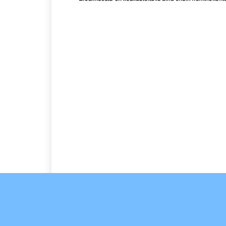
misesta on keskusteltava aina ensin henkilökohtaisesti oma
eroilmoitukseen tarvitaan myös huoltajan allekirjoitus.