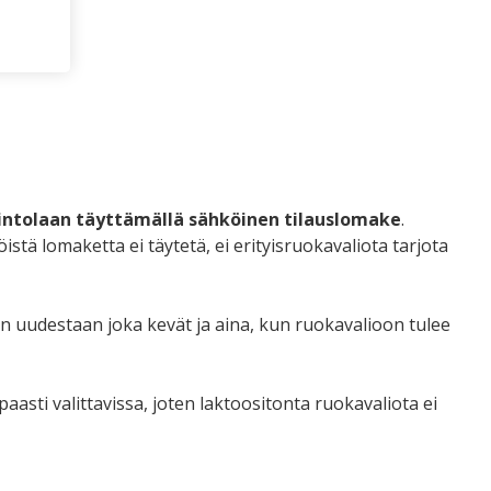
avintolaan täyttämällä sähköinen tilauslomake
.
istä lomaketta ei täytetä, ei erityisruokavaliota tarjota
än uudestaan joka kevät ja aina, kun ruokavalioon tulee
sti valittavissa, joten laktoositonta ruokavaliota ei