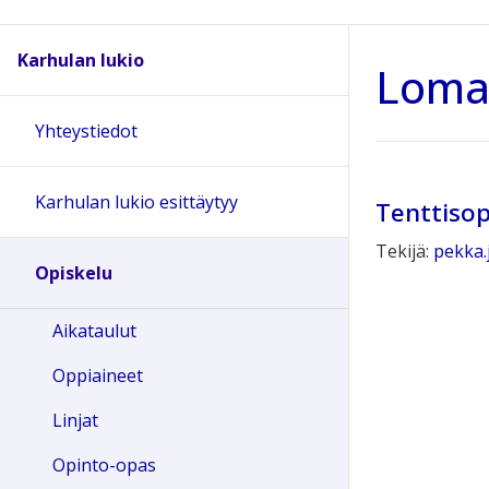
Karhulan lukio
Loma
Yhteystiedot
Karhulan lukio esittäytyy
Tenttiso
Tekijä:
pekka.j
Opiskelu
Aikataulut
Oppiaineet
Linjat
Opinto-opas