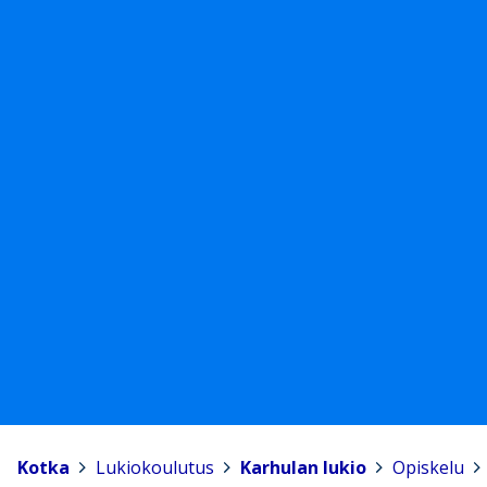
Kotka
>
Lukiokoulutus
>
Karhulan lukio
>
Opiskelu
>