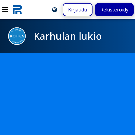
Kirjaudu
Rekisteröidy
Karhulan lukio