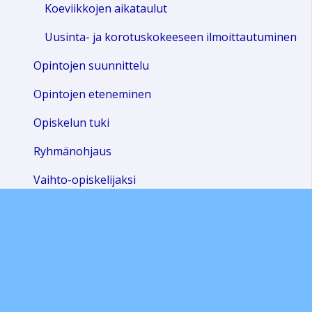
Koeviikkojen aikataulut
Uusinta- ja korotuskokeeseen ilmoittautuminen
Opintojen suunnittelu
Opintojen eteneminen
Opiskelun tuki
Ryhmänohjaus
Vaihto-opiskelijaksi
Lomakkeet
Todistusten käännökset
Ylioppilaskirjoitukset