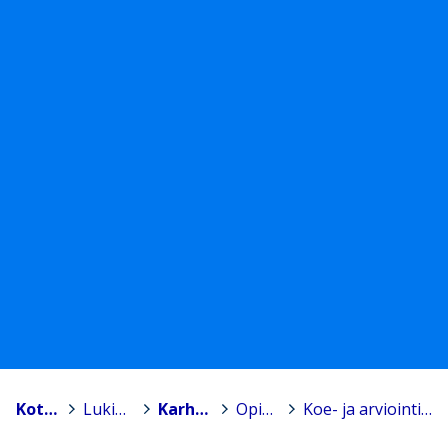
Kotka
>
Lukiokoulutus
>
Karhulan lukio
>
Opiskelu
>
Koe- ja arviointiaikataulu