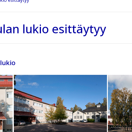
kio esittäytyy
lan lukio esittäytyy
lukio