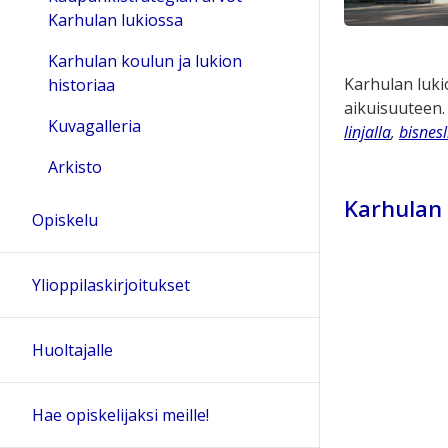
Karhulan lukiossa
Karhulan koulun ja lukion
Karhulan lukio
historiaa
aikuisuuteen. 
Kuvagalleria
linjalla
,
bisnesl
Arkisto
Karhulan 
Opiskelu
Ylioppilaskirjoitukset
Huoltajalle
Hae opiskelijaksi meille!