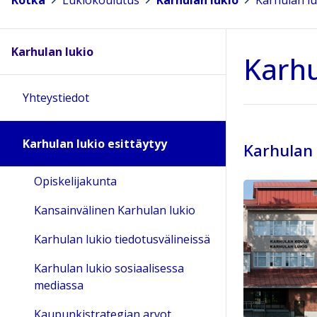
Kotka
>
Lukiokoulutus
>
Karhulan lukio
>
Karhulan lu
Karhulan lukio
Karhu
Yhteystiedot
Karhulan lukio esittäytyy
Karhulan 
Opiskelijakunta
Kansainvälinen Karhulan lukio
Karhulan lukio tiedotusvälineissä
Karhulan lukio sosiaalisessa
mediassa
Kaupunkistrategian arvot