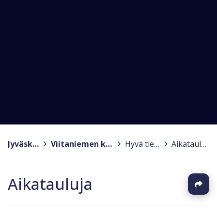
Jyväskylä
>
Viitaniemen koulu
>
Hyvä tietää
>
Aikatauluja
Aikatauluja