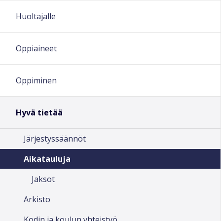
Huoltajalle
Oppiaineet
Oppiminen
Hyvä tietää
Järjestyssäännöt
Aikatauluja
Jaksot
Arkisto
Kodin ja koulun yhteistyö