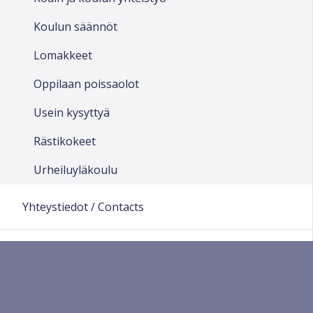
Koulun säännöt
Lomakkeet
Oppilaan poissaolot
Usein kysyttyä
Rästikokeet
Urheiluyläkoulu
Yhteystiedot / Contacts
Autismiopetus
Englanninkieliset luokat