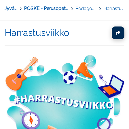
Jyväskylä
>
POSKE - Perusopetuksen osaamisen kehittäminen
>
Pedagogiset materiaalit
>
Harrastusviikko
Harrastusviikko