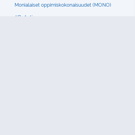
Monialaiset oppimiskokonaisuudet (MONO)
#BeActive
Harrastusviikko
Oppimisen tuki (vanha sivusto)
Sivun alkuun
Ohjeet
Saavutettavuus
Yksityisyydensuoja
Lähetä palautetta Peda.net-ylläpidolle