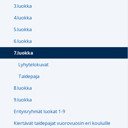
3.luokka
4.luokka
5.luokka
6.luokka
7.luokka
Lyhytelokuvat
Taidepaja
8.luokka
9.luokka
Erityisryhmät luokat 1-9
Kiertävät taidepajat vuorovuosin eri kouluille