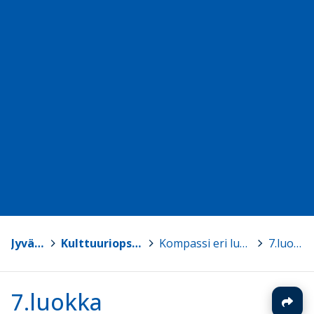
Jyväskylä
>
Kulttuuriops Kompassi
>
Kompassi eri luokkatasoilla
>
7.luokka
7.luokka