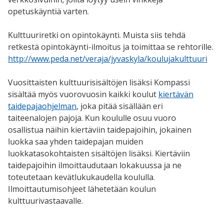
opetuskäyntiä varten.
Kulttuuriretki on opintokäynti. Muista siis tehdä
retkestä opintokäynti-ilmoitus ja toimittaa se rehtorille.
http://www.peda.net/veraja/jyvaskyla/koulujakulttuuri
Vuosittaisten kulttuurisisältöjen lisäksi Kompassi
sisältää myös vuorovuosin kaikki koulut
kiertävän
taidepajaohjelman
, joka pitää sisällään eri
taiteenalojen pajoja. Kun koululle osuu vuoro
osallistua näihin kiertäviin taidepajoihin, jokainen
luokka saa yhden taidepajan muiden
luokkatasokohtaisten sisältöjen lisäksi. Kiertäviin
taidepajoihin ilmoittaudutaan lokakuussa ja ne
toteutetaan kevätlukukaudella koululla.
Ilmoittautumisohjeet lähetetään koulun
kulttuurivastaavalle.