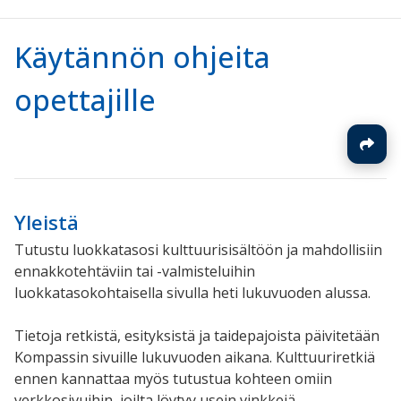
Käytännön ohjeita
opettajille
Yleistä
Tutustu luokkatasosi kulttuurisisältöön ja mahdollisiin
ennakkotehtäviin tai -valmisteluihin
luokkatasokohtaisella sivulla heti lukuvuoden alussa.
Tietoja retkistä, esityksistä ja taidepajoista päivitetään
Kompassin sivuille lukuvuoden aikana. Kulttuuriretkiä
ennen kannattaa myös tutustua kohteen omiin
verkkosivuihin, joilta löytyy usein vinkkejä