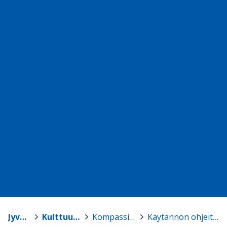
Jyväskylä
>
Kulttuuriops Kompassi
>
Kompassi eri luokkatasoilla
>
Käytännön ohjeita opettajille