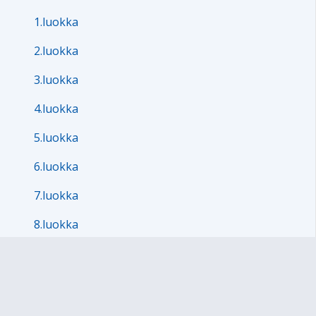
1.luokka
2.luokka
3.luokka
4.luokka
5.luokka
6.luokka
7.luokka
8.luokka
9.luokka
Erityisryhmät luokat 1-9
Kiertävät taidepajat vuorovuosin eri kouluille