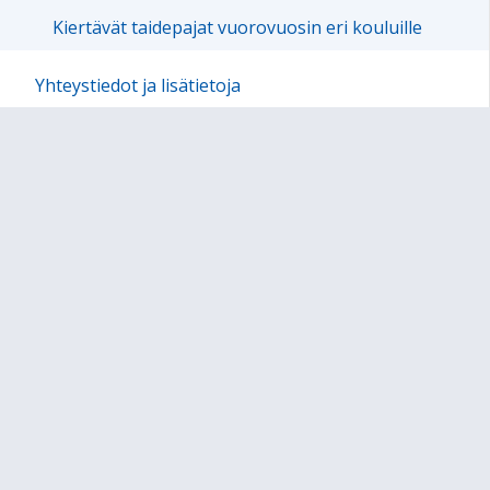
Kiertävät taidepajat vuorovuosin eri kouluille
Yhteystiedot ja lisätietoja
Hyvät käytännöt
Anna palautetta!
Kompassin historiaa
Sivukartta
Sivun alkuun