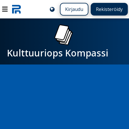
Kirjaudu
Rekisteröidy
Kulttuuriops Kompassi