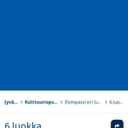
Jyväskylä
>
Kulttuuriops Kompassi
>
Kompassi eri luokkatasoilla
>
6.luokka
6.luokka