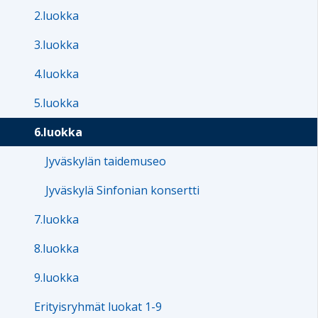
2.luokka
3.luokka
4.luokka
5.luokka
6.luokka
Jyväskylän taidemuseo
Jyväskylä Sinfonian konsertti
7.luokka
8.luokka
9.luokka
Erityisryhmät luokat 1-9