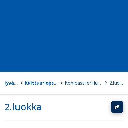
Jyväskylä
>
Kulttuuriops Kompassi
>
Kompassi eri luokkatasoilla
>
2.luokka
2.luokka