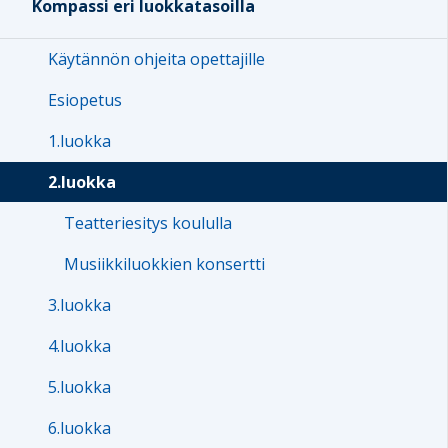
Kompassi eri luokkatasoilla
Käytännön ohjeita opettajille
Esiopetus
1.luokka
2.luokka
Teatteriesitys koululla
Musiikkiluokkien konsertti
3.luokka
4.luokka
5.luokka
6.luokka