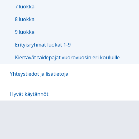
7.luokka
8.luokka
9.luokka
Erityisryhmät luokat 1-9
Kiertävät taidepajat vuorovuosin eri kouluille
Yhteystiedot ja lisätietoja
Hyvät käytännöt
Anna palautetta!
Kompassin historiaa