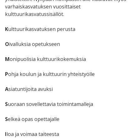
varhaiskasvatuksen vuosittaiset
kulttuurikasvatussisällöt.
K
ulttuurikasvatuksen perusta
O
ivalluksia opetukseen
M
onipuolisia kulttuurikokemuksia
P
ohja koulun ja kulttuurin yhteistyölle
A
siatuntijoita avuksi
S
uoraan sovellettavia toimintamalleja
S
elkeä opas opettajalle
I
loa ja voimaa taiteesta