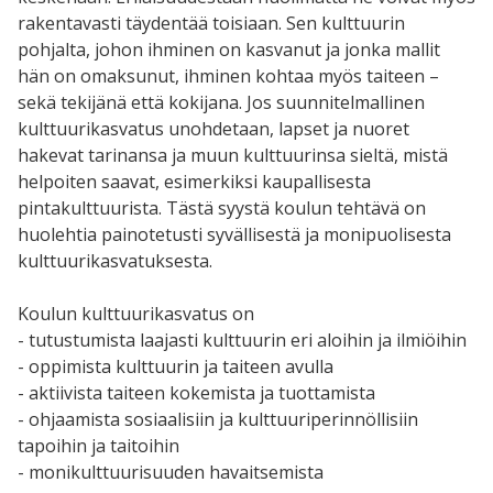
rakentavasti täydentää toisiaan. Sen kulttuurin
pohjalta, johon ihminen on kasvanut ja jonka mallit
hän on omaksunut, ihminen kohtaa myös taiteen –
sekä tekijänä että kokijana. Jos suunnitelmallinen
kulttuurikasvatus unohdetaan, lapset ja nuoret
hakevat tarinansa ja muun kulttuurinsa sieltä, mistä
helpoiten saavat, esimerkiksi kaupallisesta
pintakulttuurista. Tästä syystä koulun tehtävä on
huolehtia painotetusti syvällisestä ja monipuolisesta
kulttuurikasvatuksesta.
Koulun kulttuurikasvatus on
- tutustumista laajasti kulttuurin eri aloihin ja ilmiöihin
- oppimista kulttuurin ja taiteen avulla
- aktiivista taiteen kokemista ja tuottamista
- ohjaamista sosiaalisiin ja kulttuuriperinnöllisiin
tapoihin ja taitoihin
- monikulttuurisuuden havaitsemista