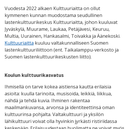
Vuodesta 2022 alkaen Kulttuuriaitta on ollut
kymmenen kunnan muodostama seudullinen
lastenkulttuurikeskus Kulttuuriaitta, johon kuuluvat
Jyväskylä, Muurame, Laukaa, Petäjävesi, Keuruu,
Multia, Uurainen, Hankasalmi, Toivakka ja Äänekoski.
Kulttuuriaitta
kuuluu
valtakunnalliseen Suomen
lastenkulttuuriliittoon (ent. Taikalamppu-verkosto ja
Suomen lastenkulttuurikeskusten liitto).
Koulun kulttuurikasvatus
Ihmisellä on tarve kokea aistiensa kautta erilaisia
asioita: kuulla tarinoita, musisoida, leikkiä, liikkua,
nähdä ja tehdä kuvia. Ihminen rakentaa
maailmankuvansa, arvonsa ja identiteettinsä oman
kulttuurinsa pohjalta. Valtakulttuuri ja yksilön
lähikulttuuri voivat olla hyvinkin jyrkästi ristiriidassa
keskenään. Erilaisuudestaan huolimatta ne voivat myös