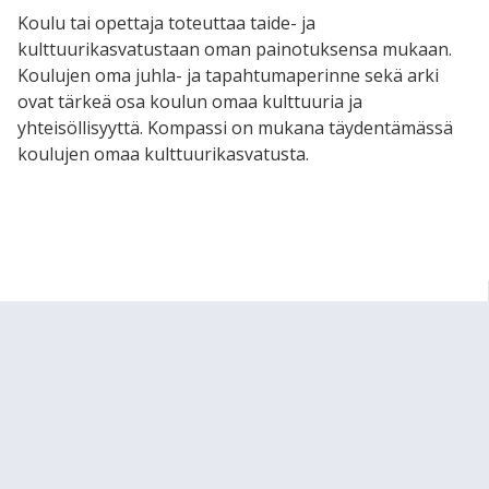
Koulu tai opettaja toteuttaa taide- ja
kulttuurikasvatustaan oman painotuksensa mukaan.
Koulujen oma juhla- ja tapahtumaperinne sekä arki
ovat tärkeä osa koulun omaa kulttuuria ja
yhteisöllisyyttä. Kompassi on mukana täydentämässä
koulujen omaa kulttuurikasvatusta.
Kulttuuriops Kompassi
Kompassi eri luokkatasoilla
Yhteystiedot ja lisätietoja