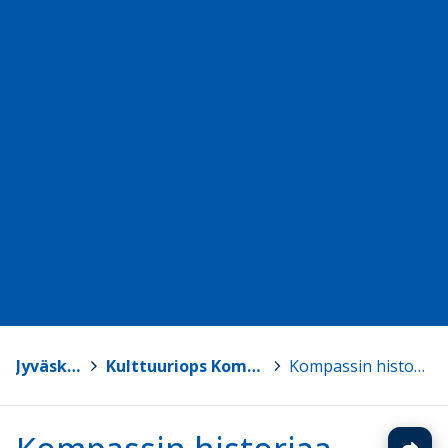
Jyväskylä
>
Kulttuuriops Kompassi
>
Kompassin historiaa