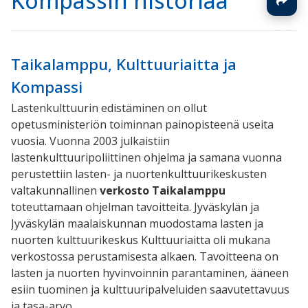
Kompassin historiaa
Taikalamppu, Kulttuuriaitta ja
Kompassi
Lastenkulttuurin edistäminen on ollut
opetusministeriön toiminnan painopisteenä useita
vuosia. Vuonna 2003 julkaistiin
lastenkulttuuripoliittinen ohjelma ja samana vuonna
perustettiin lasten- ja nuortenkulttuurikeskusten
valtakunnallinen
verkosto Taikalamppu
toteuttamaan ohjelman tavoitteita. Jyväskylän ja
Jyväskylän maalaiskunnan muodostama lasten ja
nuorten kulttuurikeskus Kulttuuriaitta oli mukana
verkostossa perustamisesta alkaen. Tavoitteena on
lasten ja nuorten hyvinvoinnin parantaminen, ääneen
esiin tuominen ja kulttuuripalveluiden saavutettavuus
ja tasa-arvo.