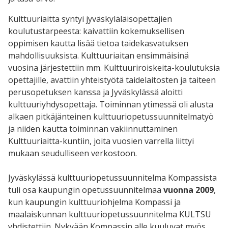
Kulttuuriaitta syntyi jyväskyläläisopettajien
koulutustarpeesta: kaivattiin kokemuksellisen
oppimisen kautta lisää tietoa taidekasvatuksen
mahdollisuuksista. Kulttuuriaitan ensimmäisinä
vuosina järjestettiin mm. Kulttuuriroiskeita-koulutuksia
opettajille, avattiin yhteistyötä taidelaitosten ja taiteen
perusopetuksen kanssa ja Jyväskylässä aloitti
kulttuuriyhdysopettaja. Toiminnan ytimessä oli alusta
alkaen pitkäjänteinen kulttuuriopetussuunnitelmatyö
ja niiden kautta toiminnan vakiinnuttaminen
Kulttuuriaitta-kuntiin, joita vuosien varrella liittyi
mukaan seudulliseen verkostoon.
Jyväskylässä kulttuuriopetussuunnitelma Kompassista
tuli osa kaupungin opetussuunnitelmaa
vuonna 2009
,
kun kaupungin kulttuuriohjelma Kompassi ja
maalaiskunnan kulttuuriopetussuunnitelma KULTSU
yhdistettiin. Nykyään Kompassin alle kuuluvat myös