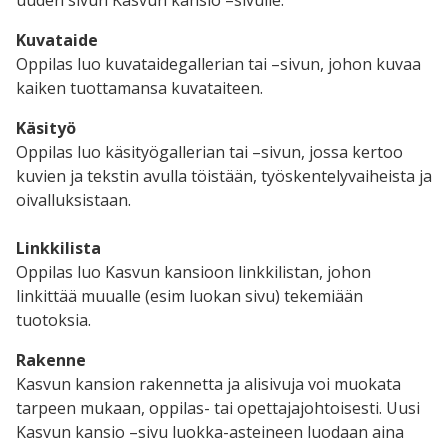
uuden sivun Kasvun kansio –sivulle.
Kuvataide
Oppilas luo kuvataidegallerian tai –sivun, johon kuvaa
kaiken tuottamansa kuvataiteen.
Käsityö
Oppilas luo käsityögallerian tai –sivun, jossa kertoo
kuvien ja tekstin avulla töistään, työskentelyvaiheista ja
oivalluksistaan.
Linkkilista
Oppilas luo Kasvun kansioon linkkilistan, johon
linkittää muualle (esim luokan sivu) tekemiään
tuotoksia.
Rakenne
Kasvun kansion rakennetta ja alisivuja voi muokata
tarpeen mukaan, oppilas- tai opettajajohtoisesti. Uusi
Kasvun kansio –sivu luokka-asteineen luodaan aina