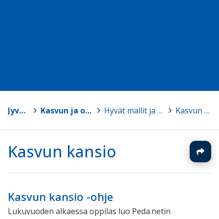
Jyväskylä
>
Kasvun ja oppimisen TVT-tuki
>
Hyvät mallit ja pedagogiset ratkaisut
>
Kasvun kansio
Kasvun kansio
Kasvun kansio -ohje
Lukuvuoden alkaessa oppilas luo Peda.netin