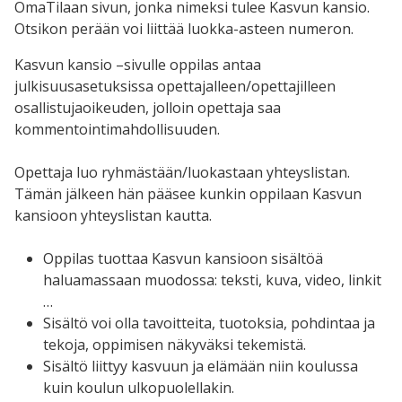
OmaTilaan sivun, jonka nimeksi tulee Kasvun kansio.
Otsikon perään voi liittää luokka-asteen numeron.
Kasvun kansio –sivulle oppilas antaa
julkisuusasetuksissa opettajalleen/opettajilleen
osallistujaoikeuden, jolloin opettaja saa
kommentointimahdollisuuden.
Opettaja luo ryhmästään/luokastaan yhteyslistan.
Tämän jälkeen hän pääsee kunkin oppilaan Kasvun
kansioon yhteyslistan kautta.
Oppilas tuottaa Kasvun kansioon sisältöä
haluamassaan muodossa: teksti, kuva, video, linkit
…
Sisältö voi olla tavoitteita, tuotoksia, pohdintaa ja
tekoja, oppimisen näkyväksi tekemistä.
Sisältö liittyy kasvuun ja elämään niin koulussa
kuin koulun ulkopuolellakin.