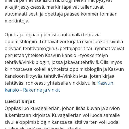
mieltä painavista asioista. Blogimerkinnät pysyvät
aikajärjestyksessä, merkintäpäivät tallentuvat
automaattisesti ja opettaja pääsee kommentoimaan
merkintöjä.
Opettaja ohjaa oppimista antamalla tehtäviä
oppimisblogiin. Tehtävät voi kirjata esim luokan sivulla
olevaan tehtäväblogiin. Opettajaparit tai -ryhmät voivat
perustaa yhteisen Kasvun kansio –työskentelyn
tehtävä/vinkkiblogin, jossa jakavat tehtäviä. Olisi myös
kiinnostavaa kokeilla yhteistä oppimisblogiin ja Kasvun
kansioon liittyvää tehtävä-/vinkkisivua, joten kirjaa
tehtäväsi rohkeasti yhteiselle vinkkisivulle.
Kasvun
kansio - Rakenne ja vinkit
Luetut kirjat
Oppilas luo kuvagallerian, johon lisää kuvan ja arvion
lukemistaan kirjoista. Kuvagallerian voi luoda samalle
sivulle oppimisblogin kanssa tai sitä varten voi luoda