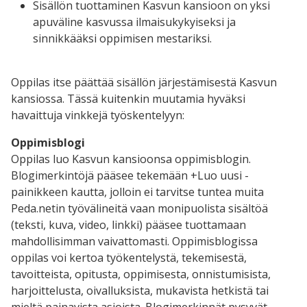
Sisällön tuottaminen Kasvun kansioon on yksi
apuväline kasvussa ilmaisukykyiseksi ja
sinnikkääksi oppimisen mestariksi.
Oppilas itse päättää sisällön järjestämisestä Kasvun
kansiossa. Tässä kuitenkin muutamia hyväksi
havaittuja vinkkejä työskentelyyn:
Oppimisblogi
Oppilas luo Kasvun kansioonsa oppimisblogin.
Blogimerkintöjä pääsee tekemään +Luo uusi -
painikkeen kautta, jolloin ei tarvitse tuntea muita
Peda.netin työvälineitä vaan monipuolista sisältöä
(teksti, kuva, video, linkki) pääsee tuottamaan
mahdollisimman vaivattomasti. Oppimisblogissa
oppilas voi kertoa työkentelystä, tekemisestä,
tavoitteista, opitusta, oppimisesta, onnistumisista,
harjoittelusta, oivalluksista, mukavista hetkistä tai