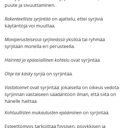
puute ja sivuuttaminen.
Rakenteellista syrjintää
on ajattelu, ettei syrjiviä
käytäntöjä voi muuttaa.
Moniperusteisessa syrjinnässä
yksilöä tai ryhmää
syrjitään monella eri perusteella.
Häirintä ja epäasiallinen kohtelu
ovat syrjintää.
Ohje tai käsky
syrjiä on syrjintää.
Vastatoimet
ovat syrjintää: jokaisella on oikeus vedota
syrjinnän vastaiseen säädäntöön ilman, että siitä on
hänelle haittaa.
Kohtuullisten mukautusten epääminen
on syrjintää.
Esteettömyys tarkoittaa fyysisen, psyykkisen ja