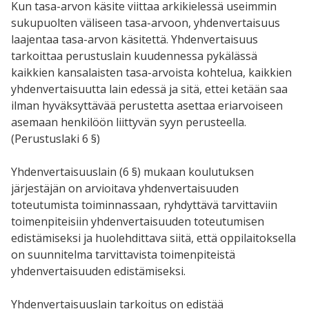
Kun tasa-arvon käsite viittaa arkikielessä useimmin
sukupuolten väliseen tasa-arvoon, yhdenvertaisuus
laajentaa tasa-arvon käsitettä. Yhdenvertaisuus
tarkoittaa perustuslain kuudennessa pykälässä
kaikkien kansalaisten tasa-arvoista kohtelua, kaikkien
yhdenvertaisuutta lain edessä ja sitä, ettei ketään saa
ilman hyväksyttävää perustetta asettaa eriarvoiseen
asemaan henkilöön liittyvän syyn perusteella.
(Perustuslaki 6 §)
Yhdenvertaisuuslain (6 §) mukaan koulutuksen
järjestäjän on arvioitava yhdenvertaisuuden
toteutumista toiminnassaan, ryhdyttävä tarvittaviin
toimenpiteisiin yhdenvertaisuuden toteutumisen
edistämiseksi ja huolehdittava siitä, että oppilaitoksella
on suunnitelma tarvittavista toimenpiteistä
yhdenvertaisuuden edistämiseksi.
Yhdenvertaisuuslain tarkoitus on edistää