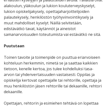
alakoulun, yläkoulun ja lukion kouluterveyskyselyt,
lukion opiskelijakysely, opettajaharjoittelijoiden
palautekysely, henkilöstön työhyvinvointikysely ja
muut mahdolliset kyselyt. Näillä selvitetään,
edistävätkö tavat, käytännöt ja aineistot
samanarvoisuuden toteutumista vai estävätkö ne sitä.
Puututaan
Toinen tavoite ja toimenpide on puuttua eriarvoiseen
kohteluun herkemmin, nimetä se ja saattaa kaikkien
tietoon, kenelle kertoa, jos tulee kohdelluksi tasa-
arvon tai yhdenvertaisuuden vastaisesti. Oppilas ja
opiskelija kertovat opettajalle tai rehtorille, opettaja ja
muu henkilöstön jäsen rehtorille tai dekaanille, rehtori
dekaanille.
Opettajan, rehtorin ja esimiehen tehtävä on lopettaa