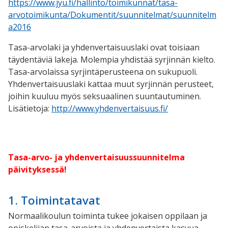
https://www.jyu.fi/hallinto/toimikunnat/tasa-
arvotoimikunta/Dokumentit/suunnitelmat/suunnitelm
a2016
Tasa-arvolaki ja yhdenvertaisuuslaki ovat toisiaan
täydentäviä lakeja. Molempia yhdistää syrjinnän kielto.
Tasa-arvolaissa syrjintäperusteena on sukupuoli.
Yhdenvertaisuuslaki kattaa muut syrjinnän perusteet,
joihin kuuluu myös seksuaalinen suuntautuminen.
Lisätietoja:
http://www.yhdenvertaisuus.fi/
Tasa-arvo- ja yhdenvertaisuussuunnitelma
päivityksessä!
1. Toimintatavat
Normaalikoulun toiminta tukee jokaisen oppilaan ja
opiskelijan tasa-arvoista ja yhdenvertaista kasvua