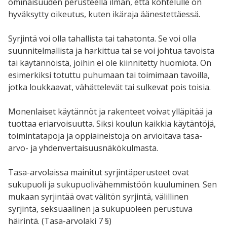
ominaisuuden perusteella ilman, että kohtelulle on
hyväksytty oikeutus, kuten ikäraja äänestettäessä.
Syrjintä voi olla tahallista tai tahatonta. Se voi olla
suunnitelmallista ja harkittua tai se voi johtua tavoista
tai käytännöistä, joihin ei ole kiinnitetty huomiota. On
esimerkiksi totuttu puhumaan tai toimimaan tavoilla,
jotka loukkaavat, vähättelevät tai sulkevat pois toisia.
Monenlaiset käytännöt ja rakenteet voivat ylläpitää ja
tuottaa eriarvoisuutta. Siksi koulun kaikkia käytäntöjä,
toimintatapoja ja oppiaineistoja on arvioitava tasa-
arvo- ja yhdenvertaisuusnäkökulmasta.
Tasa-arvolaissa mainitut syrjintäperusteet ovat
sukupuoli ja sukupuolivähemmistöön kuuluminen. Sen
mukaan syrjintää ovat välitön syrjintä, välillinen
syrjintä, seksuaalinen ja sukupuoleen perustuva
häirintä. (Tasa-arvolaki 7 §)