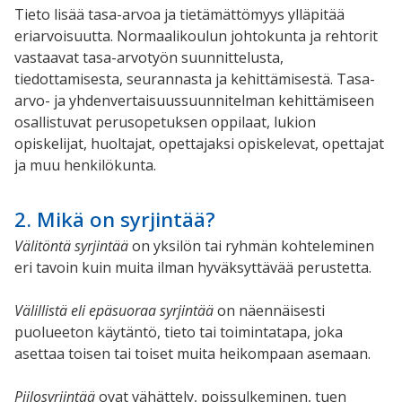
Tieto lisää tasa-arvoa ja tietämättömyys ylläpitää
eriarvoisuutta. Normaalikoulun johtokunta ja rehtorit
vastaavat tasa-arvotyön suunnittelusta,
tiedottamisesta, seurannasta ja kehittämisestä. Tasa-
arvo- ja yhdenvertaisuussuunnitelman kehittämiseen
osallistuvat perusopetuksen oppilaat, lukion
opiskelijat, huoltajat, opettajaksi opiskelevat, opettajat
ja muu henkilökunta.
2. Mikä on syrjintää?
Välitöntä syrjintää
on yksilön tai ryhmän kohteleminen
eri tavoin kuin muita ilman hyväksyttävää perustetta.
Välillistä eli epäsuoraa syrjintää
on näennäisesti
puolueeton käytäntö, tieto tai toimintatapa, joka
asettaa toisen tai toiset muita heikompaan asemaan.
Piilosyrjintää
ovat vähättely, poissulkeminen, tuen