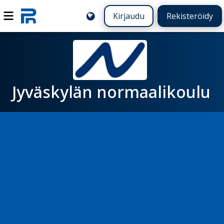
Kirjaudu
Rekisteröidy
Jyväskylän normaalikoulu