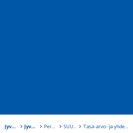
Jyväskylän yliopisto
>
Jyväskylän normaalikoulu
>
Perusopetuksen opetussuunnitelma 2016
>
SUUNNITELMAT
>
Tasa-arvo- ja yhdenvertaisuussuunnitelma