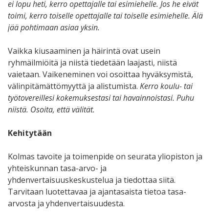
ei lopu heti, kerro opettajalle tai esimiehelle. Jos he eivät
toimi, kerro toiselle opettajalle tai toiselle esimiehelle. Älä
jää pohtimaan asiaa yksin.
Vaikka kiusaaminen ja häirintä ovat usein
ryhmäilmiöitä ja niistä tiedetään laajasti, niistä
vaietaan. Vaikeneminen voi osoittaa hyväksymistä,
välinpitämättömyyttä ja alistumista.
Kerro koulu- tai
työtovereillesi kokemuksestasi tai havainnoistasi. Puhu
niistä. Osoita, että välität.
Kehitytään
Kolmas tavoite ja toimenpide on seurata yliopiston ja
yhteiskunnan tasa-arvo- ja
yhdenvertaisuuskeskustelua ja tiedottaa siitä.
Tarvitaan luotettavaa ja ajantasaista tietoa tasa-
arvosta ja yhdenvertaisuudesta.