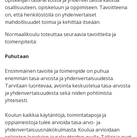
osallisuuteen, opiskeluun ja oppimiseen. Tavoitteena
on, että henkilöstöllä on yhdenvertaiset
mahdollisuudet toimia ja kehittää itseään.
Normaalikoulu toteuttaa seuraavia tavoitteita ja
toimenpiteitä:
Puhutaan
Ensimmäinen tavoite ja toimenpide on puhua
enemmän tasa-arvosta ja yhdenvertaisuudesta.
Tarvitaan luontevaa, avointa keskustelua tasa-arvosta
ja yhdenvertaisuudesta sekä niiden pohtimista
yhteisesti.
Koulun kaikkia käytäntöjä, toimintatapoja ja
oppiaineistoja tulee arvioida tasa-arvo- ja
yhdenvertaisuusnäkökulmasta. Koulua arvioidaan
erilaisten kyselyjen ja palautteiden avulla. Tällaisia ovat