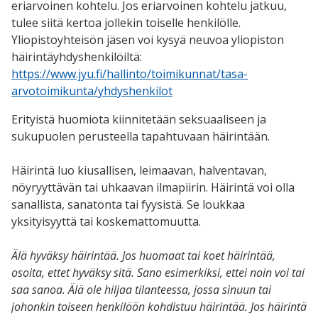
eriarvoinen kohtelu. Jos eriarvoinen kohtelu jatkuu,
tulee siitä kertoa jollekin toiselle henkilölle.
Yliopistoyhteisön jäsen voi kysyä neuvoa yliopiston
häirintäyhdyshenkilöiltä:
https://www.jyu.fi/hallinto/toimikunnat/tasa-
arvotoimikunta/yhdyshenkilot
Erityistä huomiota kiinnitetään seksuaaliseen ja
sukupuolen perusteella tapahtuvaan häirintään.
Häirintä luo kiusallisen, leimaavan, halventavan,
nöyryyttävän tai uhkaavan ilmapiirin. Häirintä voi olla
sanallista, sanatonta tai fyysistä. Se loukkaa
yksityisyyttä tai koskemattomuutta.
Älä hyväksy häirintää. Jos huomaat tai koet häirintää,
osoita, ettet hyväksy sitä. Sano esimerkiksi, ettei noin voi tai
saa sanoa. Älä ole hiljaa tilanteessa, jossa sinuun tai
johonkin toiseen henkilöön kohdistuu häirintää. Jos häirintä