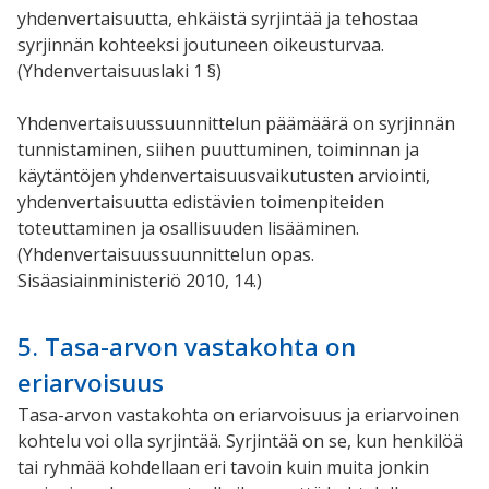
yhdenvertaisuutta, ehkäistä syrjintää ja tehostaa
syrjinnän kohteeksi joutuneen oikeusturvaa.
(Yhdenvertaisuuslaki 1 §)
Yhdenvertaisuussuunnittelun päämäärä on syrjinnän
tunnistaminen, siihen puuttuminen, toiminnan ja
käytäntöjen yhdenvertaisuusvaikutusten arviointi,
yhdenvertaisuutta edistävien toimenpiteiden
toteuttaminen ja osallisuuden lisääminen.
(Yhdenvertaisuussuunnittelun opas.
Sisäasiainministeriö 2010, 14.)
5. Tasa-arvon vastakohta on
eriarvoisuus
Tasa-arvon vastakohta on eriarvoisuus ja eriarvoinen
kohtelu voi olla syrjintää. Syrjintää on se, kun henkilöä
tai ryhmää kohdellaan eri tavoin kuin muita jonkin