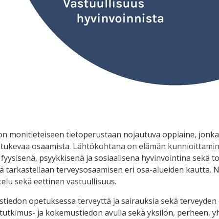
on monitieteiseen tietoperustaan nojautuva oppiaine, jonka 
a tukevaa osaamista. Lähtökohtana on elämän kunnioittami
yysisenä, psyykkisenä ja sosiaalisena hyvinvointina sekä to
öitä tarkastellaan terveysosaamisen eri osa-alueiden kautta. Nä
ttelu sekä eettinen vastuullisuus.
stiedon opetuksessa terveyttä ja sairauksia sekä terveyden 
 tutkimus- ja kokemustiedon avulla sekä yksilön, perheen, y