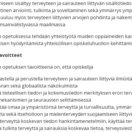
een sisältyy terveyteen ja sairauteen liittyvän sisältötiedon
ittinen arviointi, tulkinta ja soveltaminen sekä ymmärrys ym
uluu myös terveyteen liittyvien arvojen pohdinta ja näkemys
ansainvälistyvässä maailmassa.
 opetuksessa tehdään yhteistyötä muiden oppiaineiden kanss
sen hyödyntämistä yhteisöllisen opiskeluhuollon kehittämi
avoitteet
 opetuksen tavoitteena on, että opiskelija
astella ja perustella terveyteen ja sairauteen liittyviä ilmiö
nan sekä globaalista näkökulmista
tieteellisen tiedon ja kokemustiedon merkityksen eron terve
ekanismien ja seurausten selittämisessä
tää omaa ja ympäristönsä terveyttä ja turvallisuutta, ymmär
ita sekä itsehoitoon ja mielenterveyden suojaamiseen liittyv
terveyttä koskevan tiedon hankintamenetelmiin, käyttää terve
a tulkita terveyttä ja sairauksia koskevaa tietoa, terveysviesti