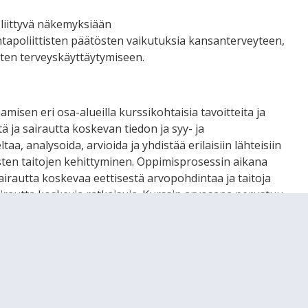
n liittyvä näkemyksiään
tapoliittisten päätösten vaikutuksia kansanterveyteen,
sten terveyskäyttäytymiseen.
isen eri osa-alueilla kurssikohtaisia tavoitteita ja
ä ja sairautta koskevan tiedon ja syy- ja
, analysoida, arvioida ja yhdistää erilaisiin lähteisiin
sten taitojen kehittyminen. Oppimisprosessin aikana
sairautta koskevaa eettisestä arvopohdintaa ja taitoja
sairautta koskevia ratkaisuja. Kurssin arvosana perustuu
urssin arviointi ja painotukset määräytyvät
na voivat olla esimerkiksi opiskelijan tuntityöskentely ja
alliset tuotokset ja kokeet.
Arviointi ei kohdistu
lökohtaisiin ominaisuuksiin.