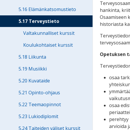
Terveysosaamis
5.16 Elämänkatsomustieto
hankinta, kri
Osaamiseen ku
5.17 Terveystieto
historiasta k
Valtakunnalliset kurssit
Terveystiedon
terveysosaami
Koulukohtaiset kurssit
Opetuksen t
5.18 Liikunta
Terveystiedon
5.19 Musiikki
osaa tark
5.20 Kuvataide
yhteiskun
ymmärtää 
5.21 Opinto-ohjaus
vaikutusm
5.22 Teemaopinnot
osaa edis
periaatte
5.23 Lukiodiplomit
perehtyy 
arvioida j
5.24 Taiteiden väliset kurssit