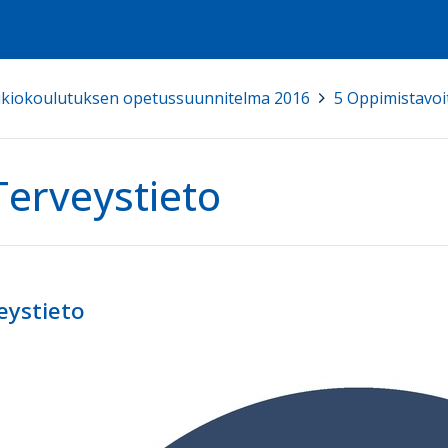
kiokoulutuksen opetussuunnitelma 2016
>
5 Oppimistavoit
Terveystieto
eystieto