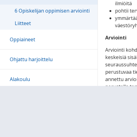
ilmiöitä
pohtii ter
6 Opiskelijan oppimisen arviointi
ymmärtää 
Liitteet
väestöryh
Arviointi
Oppiaineet
Arviointi koh
keskeisiä sisä
Ohjattu harjoittelu
seuraussuhteid
perustuvaa ti
annettu arvioi
Alakoulu
perustella ter
jatkuvaan ja 
Yläkoulu ja lukio
opiskelijoiden
työskentely er
opiskelijan ar
Kokeilua ja kehittämistä
TERVEYSTI