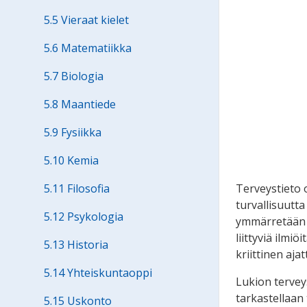
5.5 Vieraat kielet
5.6 Matematiikka
5.7 Biologia
5.8 Maantiede
5.9 Fysiikka
5.10 Kemia
Terveystieto 
5.11 Filosofia
turvallisuutt
5.12 Psykologia
ymmärretään f
liittyviä ilmi
5.13 Historia
kriittinen aja
5.14 Yhteiskuntaoppi
Lukion tervey
tarkastellaan
5.15 Uskonto