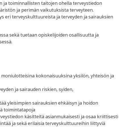
 ja toiminnallisten taitojen ohella terveystiedon
päristön ja perimän vaikutuksista terveyteen.
 eri terveyskulttuureista ja terveyden ja sairauksien
a sekä tuetaan opiskelijoiden osallisuutta ja
sessä.
itä moniulotteisina kokonaisuuksina yksilön, yhteisön ja
yden ja sairauden riskien, syiden,
tää yleisimpien sairauksien ehkäisyn ja hoidon
iä toimintatapoja
ystiedon käsitteitä asianmukaisesti ja osaa kriittisesti
ntää ja sekä erilaisia terveyskulttuureihin liittyviä