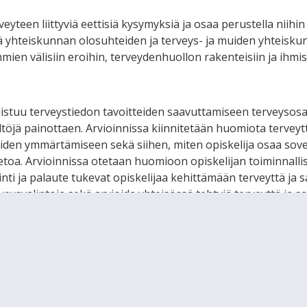
veyteen liittyviä eettisiä kysymyksiä ja osaa perustella niihi
yhteiskunnan olosuhteiden ja terveys- ja muiden yhteiskun
mien välisiin eroihin, terveydenhuollon rakenteisiin ja ihmi
distuu terveystiedon tavoitteiden saavuttamiseen terveysosaam
ltöjä painottaen. Arvioinnissa kiinnitetään huomiota terveytt
en ymmärtämiseen sekä siihen, miten opiskelija osaa soveltaa
etoa. Arvioinnissa otetaan huomioon opiskelijan toiminnalli
nti ja palaute tukevat opiskelijaa kehittämään terveyttä ja 
veysvalintoja sekä arvioida yhteisössä tehtyjä terveyttä ja 
monipuoliseen näyttöön terveysosaamisen eri osa-alueilla. K
 ja opettajan yhteissuunnittelun tuloksena. Arvioinnin kohtei
ilaisissa oppimisympäristöissä, opiskelijoiden sähköiset/kirj
voihin, asenteisiin, terveyskäyttäytymiseen tai muihin henki
EDON KURSSIKOHTAINEN VASTAAVUUSTAULUKKO