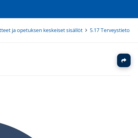
teet ja opetuksen keskeiset sisällöt
>
5.17 Terveystieto
J