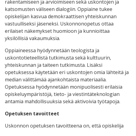
rakentamiseen ja arvioimiseen sekä uskontojen ja
katsomusten väliseen dialogiin. Oppiaine tukee
opiskelijan kasvua demokraattisen yhteiskunnan
vastuulliseksi jäseneksi. Uskonnonopetus ottaa
erilaiset näkemykset huomioon ja kunnioittaa
yksilöllisiä vakaumuksia.
Oppiaineessa hyödynnetään teologista ja
uskontotieteellistä tutkimusta sekä kulttuurin,
yhteiskunnan ja taiteen tutkimusta. Lisäksi
opetuksessa käytetään eri uskontojen omia lähteitä ja
median välittämää ajankohtaista materiaalia.
Opetuksessa hyödynnetään monipuolisesti erilaisia
opiskeluympäristöjä, tieto- ja viestintäteknologian
antamia mahdollisuuksia sekä aktivoivia työtapoja.
Opetuksen tavoitteet
Uskonnon opetuksen tavoitteena on, että opiskelija