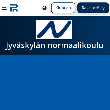
Kirjaudu
Rekisteröidy
Jyväskylän normaalikoulu