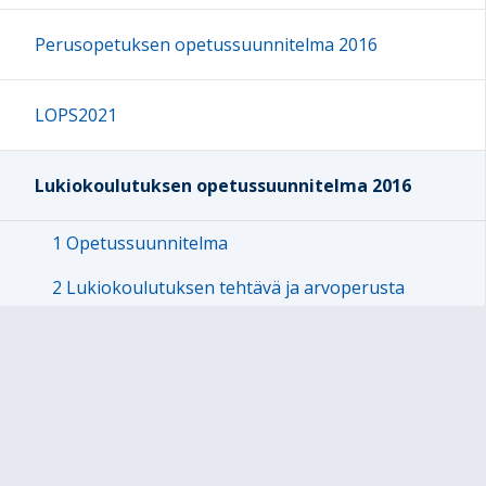
Perusopetuksen opetussuunnitelma 2016
LOPS2021
Lukiokoulutuksen opetussuunnitelma 2016
1 Opetussuunnitelma
2 Lukiokoulutuksen tehtävä ja arvoperusta
3 Opetuksen toteuttaminen
4 Opiskelijan ohjaus ja tukeminen
5 Oppimistavoitteet ja opetuksen keskeiset
sisällöt