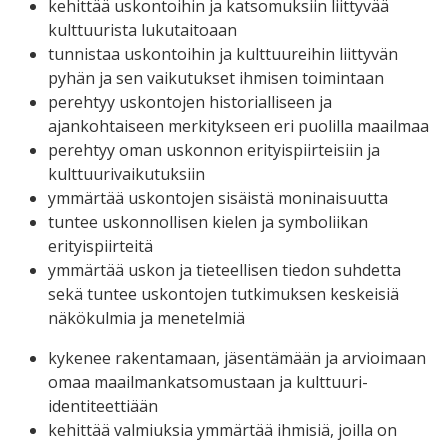
kehittää uskontoihin ja katsomuksiin liittyvää
kulttuurista lukutaitoaan
tunnistaa uskontoihin ja kulttuureihin liittyvän
pyhän ja sen vaikutukset ihmisen toimintaan
perehtyy uskontojen historialliseen ja
ajankohtaiseen merkitykseen eri puolilla maailmaa
perehtyy oman uskonnon erityispiirteisiin ja
kulttuurivaikutuksiin
ymmärtää uskontojen sisäistä moninaisuutta
tuntee uskonnollisen kielen ja symboliikan
erityispiirteitä
ymmärtää uskon ja tieteellisen tiedon suhdetta
sekä tuntee uskontojen tutkimuksen keskeisiä
näkökulmia ja menetelmiä
kykenee rakentamaan, jäsentämään ja arvioimaan
omaa maailmankatsomustaan ja kulttuuri-
identiteettiään
kehittää valmiuksia ymmärtää ihmisiä, joilla on