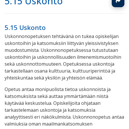
5.15 Uskonto
5.15 Uskonto
Uskonnonopetuksen tehtävänä on tukea opiskelijan
uskontoihin ja katsomuksiin liittyvän yleissivistyksen
muodostumista. Uskonnonopetuksessa tutustutaan
uskontoihin ja uskonnollisuuden ilmenemismuotoihin
sekä uskonnottomuuteen. Opetuksessa uskontoja
tarkastellaan osana kulttuuria, kulttuuriperintöä ja
yhteiskuntaa sekä yksilön ja yhteisön elämää.
Opetus antaa monipuolista tietoa uskonnoista ja
katsomuksista sekä auttaa ymmärtämään niistä
käytävää keskustelua. Opiskelijoita ohjataan
tarkastelemaan uskontoja ja katsomuksia
analyyttisesti eri näkökulmista. Uskonnonopetus antaa
valmiuksia oman maailmankatsomuksen