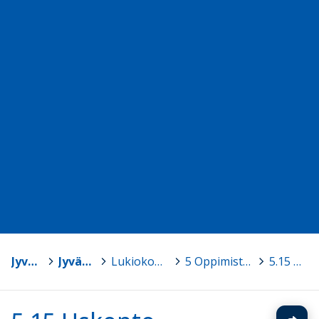
Jyväskylän yliopisto
>
Jyväskylän normaalikoulu
>
Lukiokoulutuksen opetussuunnitelma 2016
>
5 Oppimistavoitteet ja opetuksen keskeiset sisällöt
>
5.15 Uskonto