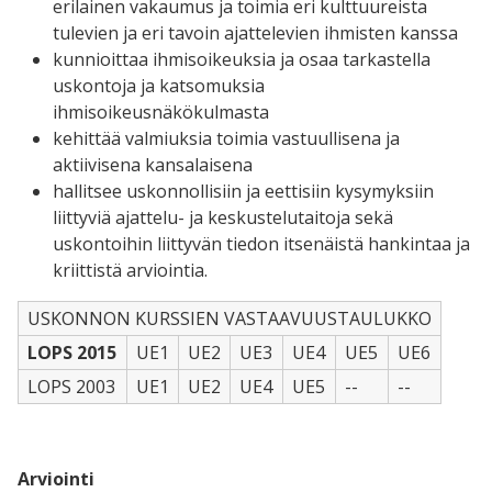
erilainen vakaumus ja toimia eri kulttuureista
tulevien ja eri tavoin ajattelevien ihmisten kanssa
kunnioittaa ihmisoikeuksia ja osaa tarkastella
uskontoja ja katsomuksia
ihmisoikeusnäkökulmasta
kehittää valmiuksia toimia vastuullisena ja
aktiivisena kansalaisena
hallitsee uskonnollisiin ja eettisiin kysymyksiin
liittyviä ajattelu- ja keskustelutaitoja sekä
uskontoihin liittyvän tiedon itsenäistä hankintaa ja
kriittistä arviointia.
USKONNON KURSSIEN VASTAAVUUSTAULUKKO
LOPS 2015
UE1
UE2
UE3
UE4
UE5
UE6
LOPS 2003
UE1
UE2
UE4
UE5
--
--
Arviointi