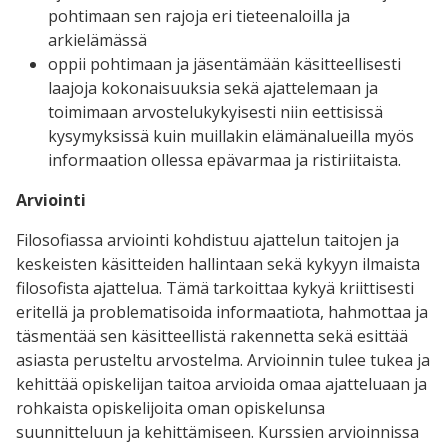
pohtimaan sen rajoja eri tieteenaloilla ja
arkielämässä
oppii pohtimaan ja jäsentämään käsitteellisesti
laajoja kokonaisuuksia sekä ajattelemaan ja
toimimaan arvostelukykyisesti niin eettisissä
kysymyksissä kuin muillakin elämänalueilla myös
informaation ollessa epävarmaa ja ristiriitaista.
Arviointi
Filosofiassa arviointi kohdistuu ajattelun taitojen ja
keskeisten käsitteiden hallintaan sekä kykyyn ilmaista
filosofista ajattelua. Tämä tarkoittaa kykyä kriittisesti
eritellä ja problematisoida informaatiota, hahmottaa ja
täsmentää sen käsitteellistä rakennetta sekä esittää
asiasta perusteltu arvostelma. Arvioinnin tulee tukea ja
kehittää opiskelijan taitoa arvioida omaa ajatteluaan ja
rohkaista opiskelijoita oman opiskelunsa
suunnitteluun ja kehittämiseen. Kurssien arvioinnissa