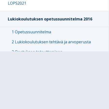
LOPS2021
Lukiokoulutuksen opetussuunnitelma 2016
1 Opetussuunnitelma
2 Lukiokoulutuksen tehtävä ja arvoperusta
3 Opetuksen toteuttaminen
4 Opiskelijan ohjaus ja tukeminen
5 Oppimistavoitteet ja opetuksen keskeiset
sisällöt
5.1 Opetuksen yleiset tavoitteet
5.2 Aihekokonaisuudet
5.3 Äidinkieli ja kirjallisuus -oppimäärä