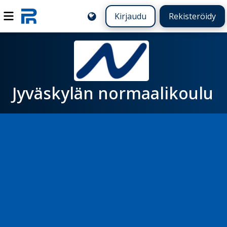
Kirjaudu
Rekisteröidy
Jyväskylän normaalikoulu