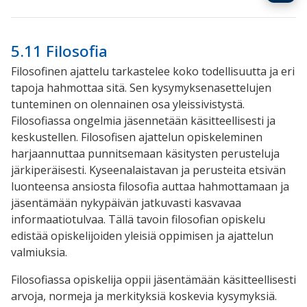
5.11 Filosofia
Filosofinen ajattelu tarkastelee koko todellisuutta ja eri
tapoja hahmottaa sitä. Sen kysymyksenasettelujen
tunteminen on olennainen osa yleissivistystä.
Filosofiassa ongelmia jäsennetään käsitteellisesti ja
keskustellen. Filosofisen ajattelun opiskeleminen
harjaannuttaa punnitsemaan käsitysten perusteluja
järkiperäisesti. Kyseenalaistavan ja perusteita etsivän
luonteensa ansiosta filosofia auttaa hahmottamaan ja
jäsentämään nykypäivän jatkuvasti kasvavaa
informaatiotulvaa. Tällä tavoin filosofian opiskelu
edistää opiskelijoiden yleisiä oppimisen ja ajattelun
valmiuksia.
Filosofiassa opiskelija oppii jäsentämään käsitteellisesti
arvoja, normeja ja merkityksiä koskevia kysymyksiä.