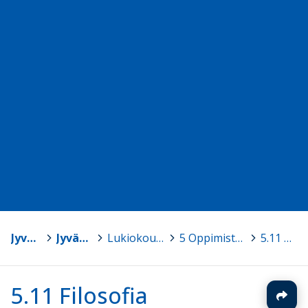
Jyväskylän yliopisto
>
Jyväskylän normaalikoulu
>
Lukiokoulutuksen opetussuunnitelma 2016
>
5 Oppimistavoitteet ja opetuksen keskeiset sisällöt
>
5.11 Filosofia
5.11 Filosofia