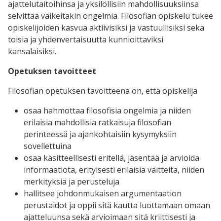
ajattelutaitoihinsa ja yksilöllisiin mahdollisuuksiinsa
selvittää vaikeitakin ongelmia. Filosofian opiskelu tukee
opiskelijoiden kasvua aktiivisiksi ja vastuullisiksi sekä
toisia ja yhdenvertaisuutta kunnioittaviksi
kansalaisiksi.
Opetuksen tavoitteet
Filosofian opetuksen tavoitteena on, että opiskelija
osaa hahmottaa filosofisia ongelmia ja niiden
erilaisia mahdollisia ratkaisuja filosofian
perinteessä ja ajankohtaisiin kysymyksiin
sovellettuina
osaa käsitteellisesti eritellä, jäsentää ja arvioida
informaatiota, erityisesti erilaisia väitteitä, niiden
merkityksiä ja perusteluja
hallitsee johdonmukaisen argumentaation
perustaidot ja oppii sitä kautta luottamaan omaan
ajatteluunsa sekä arvioimaan sitä kriittisesti ja