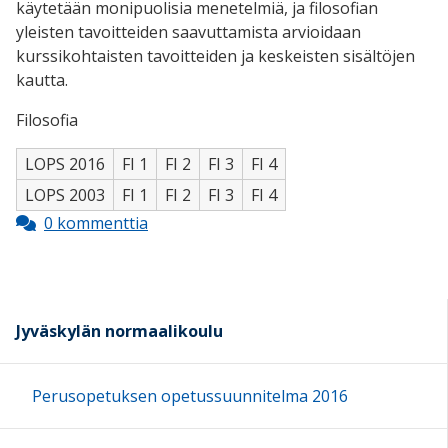
käytetään monipuolisia menetelmiä, ja filosofian
yleisten tavoitteiden saavuttamista arvioidaan
kurssikohtaisten tavoitteiden ja keskeisten sisältöjen
kautta.
Filosofia
LOPS 2016
FI 1
FI 2
FI 3
FI 4
LOPS 2003
FI 1
FI 2
FI 3
FI 4
0 kommenttia
Jyväskylän normaalikoulu
Perusopetuksen opetussuunnitelma 2016