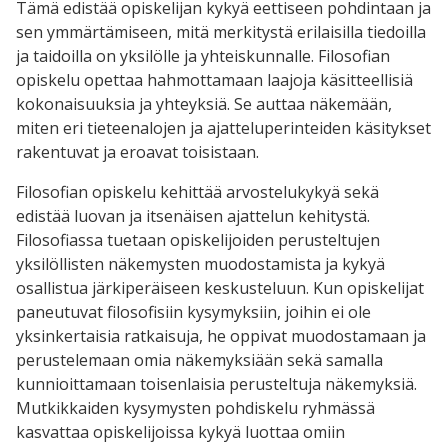
Tämä edistää opiskelijan kykyä eettiseen pohdintaan ja
sen ymmärtämiseen, mitä merkitystä erilaisilla tiedoilla
ja taidoilla on yksilölle ja yhteiskunnalle. Filosofian
opiskelu opettaa hahmottamaan laajoja käsitteellisiä
kokonaisuuksia ja yhteyksiä. Se auttaa näkemään,
miten eri tieteenalojen ja ajatteluperinteiden käsitykset
rakentuvat ja eroavat toisistaan.
Filosofian opiskelu kehittää arvostelukykyä sekä
edistää luovan ja itsenäisen ajattelun kehitystä.
Filosofiassa tuetaan opiskelijoiden perusteltujen
yksilöllisten näkemysten muodostamista ja kykyä
osallistua järkiperäiseen keskusteluun. Kun opiskelijat
paneutuvat filosofisiin kysymyksiin, joihin ei ole
yksinkertaisia ratkaisuja, he oppivat muodostamaan ja
perustelemaan omia näkemyksiään sekä samalla
kunnioittamaan toisenlaisia perusteltuja näkemyksiä.
Mutkikkaiden kysymysten pohdiskelu ryhmässä
kasvattaa opiskelijoissa kykyä luottaa omiin