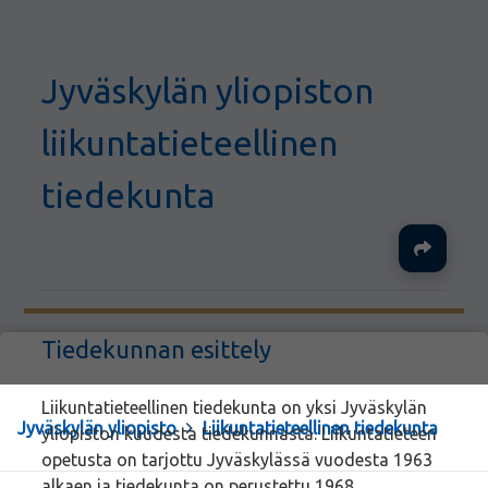
Jyväskylän yliopiston
liikuntatieteellinen
tiedekunta
Ja
Tiedekunnan esittely
Liikuntatieteellinen tiedekunta on yksi Jyväskylän
Jyväskylän yliopisto
>
Liikuntatieteellinen tiedekunta
yliopiston kuudesta tiedekunnasta. Liikuntatieteen
opetusta on tarjottu Jyväskylässä vuodesta 1963
alkaen ja tiedekunta on perustettu 1968.