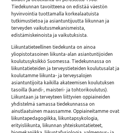
Tiedekunnan tavoitteena on edistää väestön
hyvinvointia tuottamalla korkealaatuista
tutkimustietoa ja asiantuntijuutta liikunnan ja
terveyden vaikutusmekanismeista,
edistämiskeinoista ja vaikutuksista.
Liikuntatieteellinen tiedekunta on ainoa
yliopistotasoinen liikunta-alan asiantuntijoiden
koulutusyksikkö Suomessa. Tiedekunnassa on
liikuntatieteiden ja terveystieteiden koulutusalat ja
koulutamme liikunta- ja terveysalojen
asiantuntijoita kaikilla akateemisen koulutuksen
tasoilla (kandi-, maisteri- ja tohtorikoulutus).
Liikuntaan ja terveyteen liittyvien oppiaineiden
yhdistelmä samassa tiedekunnassa on
ainutlaatuinen maassamme. Oppiaineitamme ovat
liikuntapedagogiikka, liikuntapsykologia,
erityisliikunta, liikunnan yhteiskuntatieteet,
biomekaniikka, liikuntafysiologia, valmennus- ja