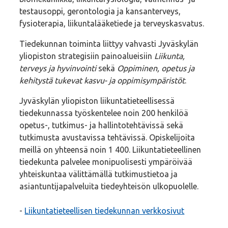
testausoppi, gerontologia ja kansanterveys,
fysioterapia, liikuntalääketiede ja terveyskasvatus.
Tiedekunnan toiminta liittyy vahvasti Jyväskylän
yliopiston strategisiin painoalueisiin
Liikunta,
terveys ja hyvinvointi
sekä
Oppiminen, opetus ja
kehitystä tukevat kasvu- ja oppimisympäristöt
.
Jyväskylän yliopiston liikuntatieteellisessä
tiedekunnassa työskentelee noin 200 henkilöä
opetus-, tutkimus- ja hallintotehtävissä sekä
tutkimusta avustavissa tehtävissä. Opiskelijoita
meillä on yhteensä noin 1 400. Liikuntatieteellinen
tiedekunta palvelee monipuolisesti ympäröivää
yhteiskuntaa välittämällä tutkimustietoa ja
asiantuntijapalveluita tiedeyhteisön ulkopuolelle.
-
Liikuntatieteellisen tiedekunnan verkkosivut