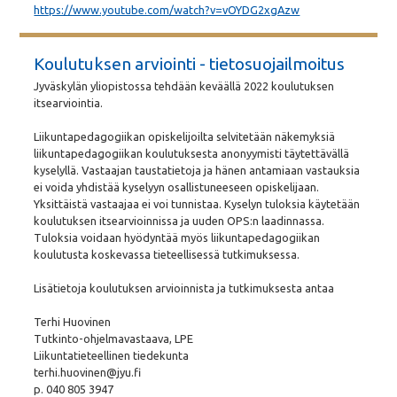
https://www.youtube.com/watch?v=vOYDG2xgAzw
Koulutuksen arviointi - tietosuojailmoitus
Jyväskylän yliopistossa tehdään keväällä 2022 koulutuksen
itsearviointia.
Liikuntapedagogiikan opiskelijoilta selvitetään näkemyksiä
liikuntapedagogiikan koulutuksesta anonyymisti täytettävällä
kyselyllä. Vastaajan taustatietoja ja hänen antamiaan vastauksia
ei voida yhdistää kyselyyn osallistuneeseen opiskelijaan.
Yksittäistä vastaajaa ei voi tunnistaa. Kyselyn tuloksia käytetään
koulutuksen itsearvioinnissa ja uuden OPS:n laadinnassa.
Tuloksia voidaan hyödyntää myös liikuntapedagogiikan
koulutusta koskevassa tieteellisessä tutkimuksessa.
Lisätietoja koulutuksen arvioinnista ja tutkimuksesta antaa
Terhi Huovinen
Tutkinto-ohjelmavastaava, LPE
Liikuntatieteellinen tiedekunta
terhi.huovinen@jyu.fi
p. 040 805 3947