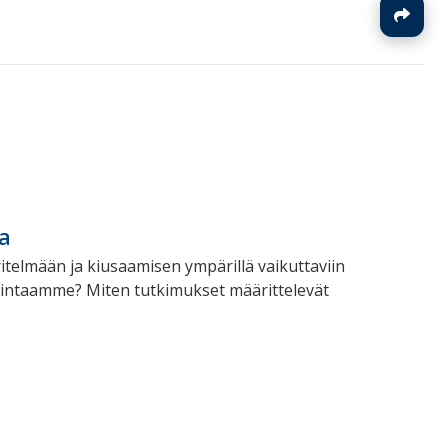
J
a
elmään ja kiusaamisen ympärillä vaikuttaviin
oimintaamme? Miten tutkimukset määrittelevät