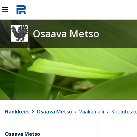
Osaava Metso
Hankkeet
>
Osaava Metso
>
Vaakamalli
>
Koulutuske
Osaava Metso