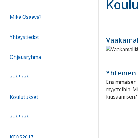
Koulu
Mikä Osaava?
Yhteystiedot
Vaakamall
Ohjausryhmä
Yhteinen 
*******
Ensimmäisen k
myytteihin. M
kiusaamisen? 
Koulutukset
*******
KEOS2017