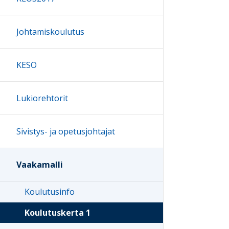
Johtamiskoulutus
KESO
Lukiorehtorit
Sivistys- ja opetusjohtajat
Vaakamalli
Koulutusinfo
Koulutuskerta 1