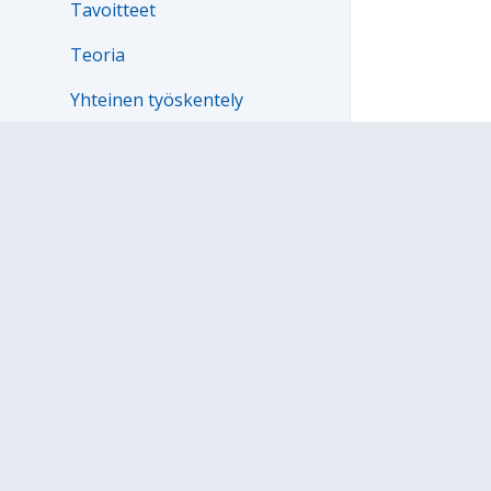
Tavoitteet
Teoria
Yhteinen työskentely
Yksilötehtävät
Kolahdukset
Työkaluja oppilaiden kanssa
työskentelyyn
Kouluttajakansio
Koulutuskerta 2
Koulutuskerta 3
Koulutuskerta 4
Koulutuskerta 5