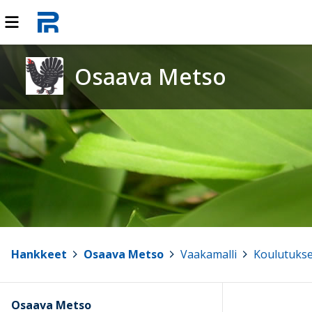
Osaava Metso
Hankkeet
>
Osaava Metso
>
Vaakamalli
>
Koulutukse
Osaava Metso