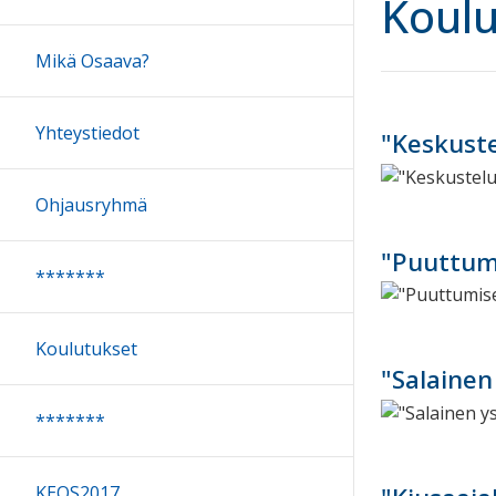
Koulu
Mikä Osaava?
Yhteystiedot
"Keskuste
Ohjausryhmä
"Puuttumi
*******
Koulutukset
"Salainen
*******
KEOS2017