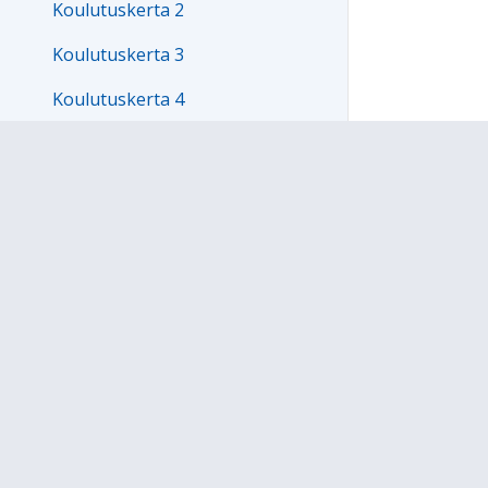
Koulutuskerta 2
Koulutuskerta 3
Koulutuskerta 4
Koulutuskerta 5
Koulutuskerta 6
Kouluttajafoorumi
Koulutuksessa koettua
Mukana olevat koulut
VERME