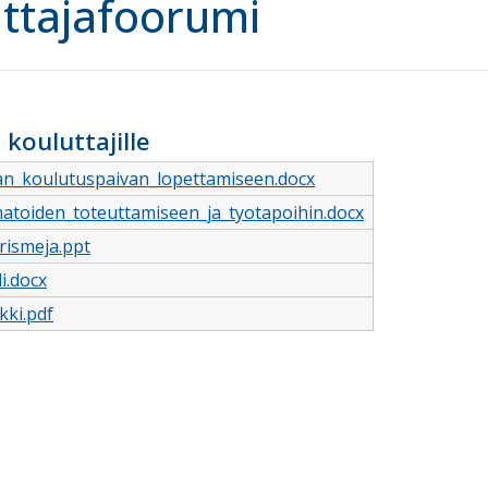
ttajafoorumi
 kouluttajille
aan_koulutuspaivan_lopettamiseen.docx
matoiden_toteuttamiseen_ja_tyotapoihin.docx
rismeja.ppt
i.docx
ki.pdf