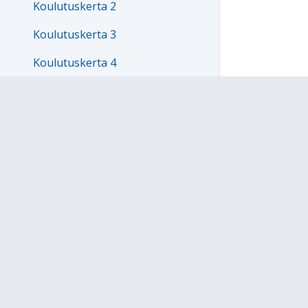
Koulutuskerta 2
Koulutuskerta 3
Koulutuskerta 4
Koulutuskerta 5
Koulutuskerta 6
Kouluttajafoorumi
Koulutuksessa koettua
Mukana olevat koulut
VERME