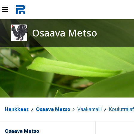
Osaava Metso
Hankkeet
>
Osaava Metso
>
Vaakamalli
>
Kouluttaja
Osaava Metso