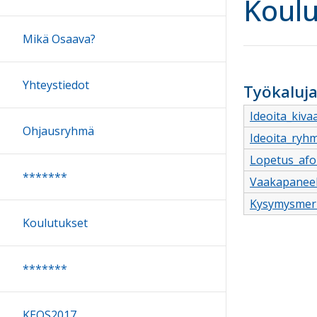
Koulu
Mikä Osaava?
Yhteystiedot
Työkaluja
Ideoita_kiv
Ohjausryhmä
Ideoita_ryh
Lopetus_afo
*******
Vaakapaneel
Kysymysmerk
Koulutukset
*******
KEOS2017