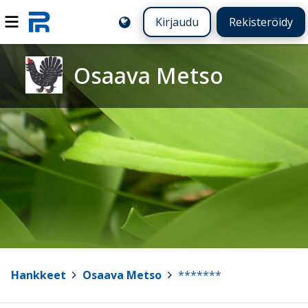
Kirjaudu
Rekisteröidy
Osaava Metso
Hankkeet
>
Osaava Metso
>
*******