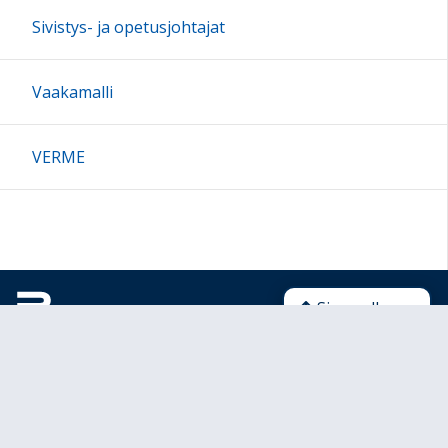
Sivistys- ja opetusjohtajat
Vaakamalli
VERME
Sivun alkuun
Ohjeet
Saavutettavuus
Yksityisyydensuoja
Lähetä palautetta Peda.net-ylläpidolle