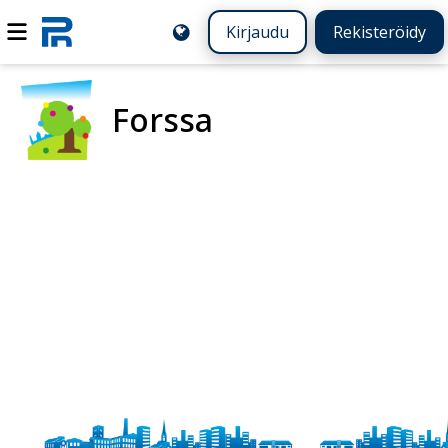
Kirjaudu
Rekisteröidy
Forssa