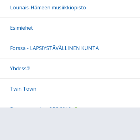
Lounais-Hämeen musiikkiopisto
Esimiehet
Forssa - LAPSIYSTÄVÄLLINEN KUNTA
Yhdessä!
Twin Town
Forssan seudun OPS 2016
Lasten arvioinnit 2017