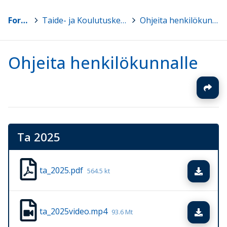
Forssa
>
Taide- ja Koulutuskeskus Elli
>
Ohjeita henkilökunnalle
Ohjeita henkilökunnalle
Ta 2025
ta_2025.pdf
Lata
564.5 kt
ta_2025video.mp4
Lata
93.6 Mt