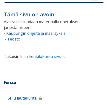
Tämä sivu on avoin
Alasivuille tuodaan materiaalia opetuksen
järjestämiseen.
-
Kaupungin ohjeita ja määräyksiä
-
Teosto
Takaisin Ellin
henkilökunta-sivulle
.
Forssa
SiTu lautakunta