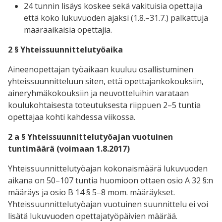
24 tunnin lisäys koskee sekä vakituisia opettajia
että koko lukuvuoden ajaksi (1.8.–31.7.) palkattuja
määräaikaisia opettajia.
2 § Yhteissuunnittelutyöaika
Aineenopettajan työaikaan kuuluu osallistuminen
yhteissuunnitteluun siten, että opettajankokouksiin,
aineryhmäkokouksiin ja neuvotteluihin varataan
koulukohtaisesta toteutuksesta riippuen 2–5 tuntia
opettajaa kohti kahdessa viikossa.
2 a § Yhteissuunnittelutyöajan vuotuinen
tuntimäärä (voimaan 1.8.2017)
Yhteissuunnittelutyöajan kokonaismäärä lukuvuoden
aikana on 50–107 tuntia huomioon ottaen osio A 32 §:n
määräys ja osio B 14 § 5–8 mom. määräykset.
Yhteissuunnittelutyöajan vuotuinen suunnittelu ei voi
lisätä lukuvuoden opettajatyöpäivien määrää.