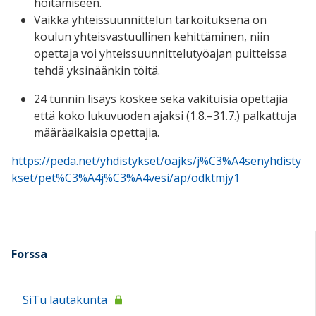
hoitamiseen.
Vaikka yhteissuunnittelun tarkoituksena on
koulun yhteisvastuullinen kehittäminen, niin
opettaja voi yhteissuunnittelutyöajan puitteissa
tehdä yksinäänkin töitä.
24 tunnin lisäys koskee sekä vakituisia opettajia
että koko lukuvuoden ajaksi (1.8.–31.7.) palkattuja
määräaikaisia opettajia.
https://peda.net/yhdistykset/oajks/j%C3%A4senyhdisty
kset/pet%C3%A4j%C3%A4vesi/ap/odktmjy1
Forssa
SiTu lautakunta