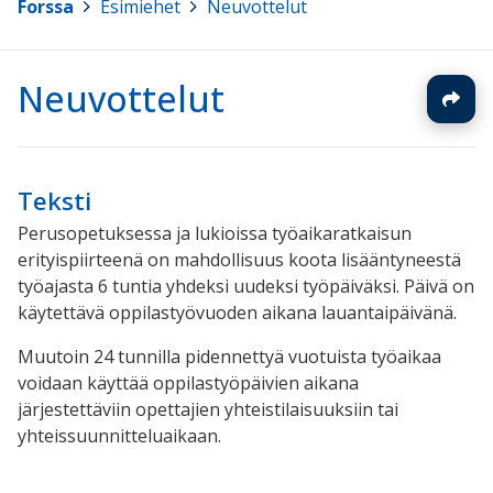
Forssa
>
Esimiehet
>
Neuvottelut
Neuvottelut
Teksti
Perusopetuksessa ja lukioissa työaikaratkaisun
erityispiirteenä on mahdollisuus koota lisääntyneestä
työajasta 6 tuntia yhdeksi uudeksi työpäiväksi. Päivä on
käytettävä oppilastyövuoden aikana lauantaipäivänä.
Muutoin 24 tunnilla pidennettyä vuotuista työaikaa
voidaan käyttää oppilastyöpäivien aikana
järjestettäviin opettajien yhteistilaisuuksiin tai
yhteissuunnitteluaikaan.