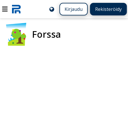
Kirjaudu
Rekisteröidy
Forssa