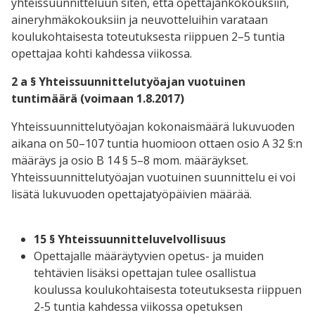
yhteissuunnitteluun siten, että opettajankokouksiin,
aineryhmäkokouksiin ja neuvotteluihin varataan
koulukohtaisesta toteutuksesta riippuen 2–5 tuntia
opettajaa kohti kahdessa viikossa.
2 a § Yhteissuunnittelutyöajan vuotuinen
tuntimäärä (voimaan 1.8.2017)
Yhteissuunnittelutyöajan kokonaismäärä lukuvuoden
aikana on 50–107 tuntia huomioon ottaen osio A 32 §:n
määräys ja osio B 14 § 5–8 mom. määräykset.
Yhteissuunnittelutyöajan vuotuinen suunnittelu ei voi
lisätä lukuvuoden opettajatyöpäivien määrää.
15 § Yhteissuunnitteluvelvollisuus
Opettajalle määräytyvien opetus- ja muiden
tehtävien lisäksi opettajan tulee osallistua
koulussa koulukohtaisesta toteutuksesta riippuen
2-5 tuntia kahdessa viikossa opetuksen