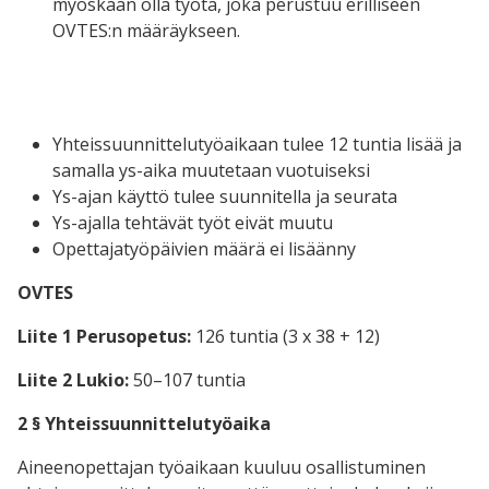
myöskään olla työtä, joka perustuu erilliseen
OVTES:n määräykseen.
Yhteissuunnittelutyöaikaan tulee 12 tuntia lisää ja
samalla ys-aika muutetaan vuotuiseksi
Ys-ajan käyttö tulee suunnitella ja seurata
Ys-ajalla tehtävät työt eivät muutu
Opettajatyöpäivien määrä ei lisäänny
OVTES
Liite 1 Perusopetus:
126 tuntia (3 x 38 + 12)
Liite 2 Lukio:
50–107 tuntia
2 § Yhteissuunnittelutyöaika
Aineenopettajan työaikaan kuuluu osallistuminen