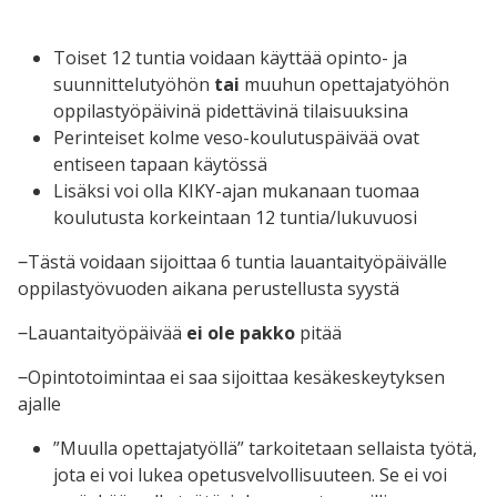
Toiset 12 tuntia voidaan käyttää opinto- ja
suunnittelutyöhön
tai
muuhun opettajatyöhön
oppilastyöpäivinä pidettävinä tilaisuuksina
Perinteiset kolme veso-koulutuspäivää ovat
entiseen tapaan käytössä
Lisäksi voi olla KIKY-ajan mukanaan tuomaa
koulutusta korkeintaan 12 tuntia/lukuvuosi
‒Tästä voidaan sijoittaa 6 tuntia lauantaityöpäivälle
oppilastyövuoden aikana perustellusta syystä
‒Lauantaityöpäivää
ei ole pakko
pitää
‒Opintotoimintaa ei saa sijoittaa kesäkeskeytyksen
ajalle
”Muulla opettajatyöllä” tarkoitetaan sellaista työtä,
jota ei voi lukea opetusvelvollisuuteen. Se ei voi