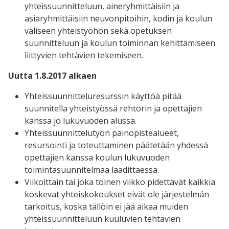
yhteissuunnitteluun, aineryhmittäisiin ja
asiaryhmittäisiin neuvonpitoihin, kodin ja koulun
väliseen yhteistyöhön sekä opetuksen
suunnitteluun ja koulun toiminnan kehittämiseen
liittyvien tehtävien tekemiseen.
Uutta 1.8.2017 alkaen
Yhteissuunnitteluresurssin käyttöä pitää
suunnitella yhteistyössä rehtorin ja opettajien
kanssa jo lukuvuoden alussa.
Yhteissuunnittelutyön painopistealueet,
resursointi ja toteuttaminen päätetään yhdessä
opettajien kanssa koulun lukuvuoden
toimintasuunnitelmaa laadittaessa.
Viikoittain tai joka toinen viikko pidettävät kaikkia
koskevat yhteiskokoukset eivät ole järjestelmän
tarkoitus, koska tällöin ei jää aikaa muiden
yhteissuunnitteluun kuuluvien tehtävien