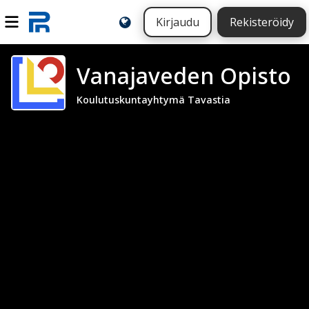
Kirjaudu
Rekisteröidy
Vanajaveden Opisto
Koulutuskuntayhtymä Tavastia