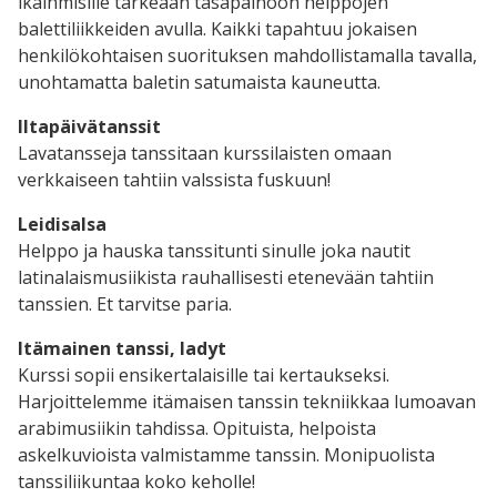
ikäihmisille tärkeään tasapainoon helppojen
balettiliikkeiden avulla. Kaikki tapahtuu jokaisen
henkilökohtaisen suorituksen mahdollistamalla tavalla,
unohtamatta baletin satumaista kauneutta.
Iltapäivätanssit
Lavatansseja tanssitaan kurssilaisten omaan
verkkaiseen tahtiin valssista fuskuun!
Leidisalsa
Helppo ja hauska tanssitunti sinulle joka nautit
latinalaismusiikista rauhallisesti etenevään tahtiin
tanssien. Et tarvitse paria.
Itämainen tanssi, ladyt
Kurssi sopii ensikertalaisille tai kertaukseksi.
Harjoittelemme itämaisen tanssin tekniikkaa lumoavan
arabimusiikin tahdissa. Opituista, helpoista
askelkuvioista valmistamme tanssin. Monipuolista
tanssiliikuntaa koko keholle!