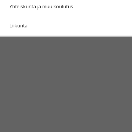
Yhteiskunta ja muu koulutus
Liikunta
Tanssi
Aikuisten muut tanssit
Aikuisten taidetanssit
Lapset ja nuoret
Lapsi-vanhempi
Paritanssit
Tansseja senioreille