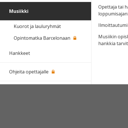
Opettaja tai 
Musiikki
loppumisajan
Ilmoittautumi
Kuorot ja lauluryhmät
Musiikin opisk
Opintomatka Barcelonaan
hankkia tarvi
Hankkeet
Ohjeita opettajalle
Blogi
Henkilökunta
Vanajavesi Adult Education Centre