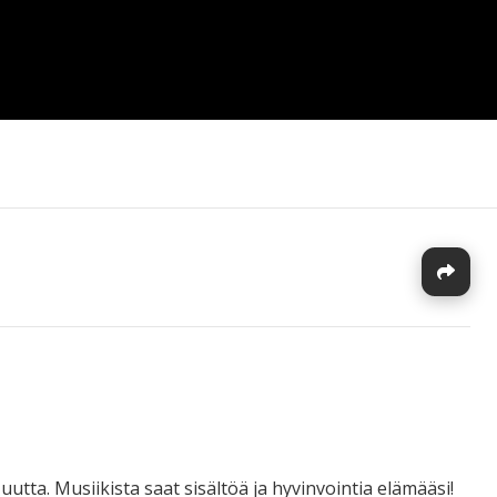
J
utta. Musiikista saat sisältöä ja hyvinvointia elämääsi!