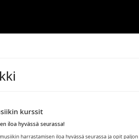
kki
iikin kurssit
n iloa hyvässä seurassa!
usiikin harrastamisen iloa hyvässä seurassa ja opit paljon u