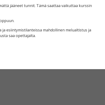
mättä jääneet tunnit. Tämä saattaa vaikuttaa kurssin
loppuun.
 ja esiintymistilanteissa mahdollinen melualtistus ja
sta saa opettajalta.