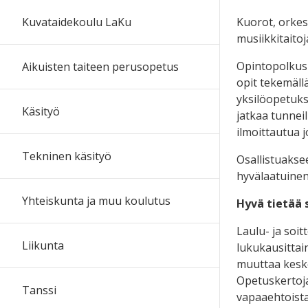
Kuorot, orkest
Kuvataidekoulu LaKu
musiikkitaitoj
Opintopolkusi
Aikuisten taiteen perusopetus
opit tekemäll
yksilöopetuks
Käsityö
jatkaa tunnei
ilmoittautua 
Tekninen käsityö
Osallistuaksee
hyvälaatuine
Yhteiskunta ja muu koulutus
Hyvä tietää 
Laulu- ja soi
Liikunta
lukukausittai
muuttaa keske
Opetuskertoja 
Tanssi
vapaaehtoista