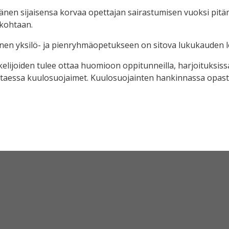
hänen sijaisensa korvaa opettajan sairastumisen vuoksi pitä
kohtaan.
nen yksilö- ja pienryhmäopetukseen on sitova lukukauden 
elijoiden tulee ottaa huomioon oppitunneilla, harjoituksissa
ttaessa kuulosuojaimet. Kuulosuojainten hankinnassa opastu