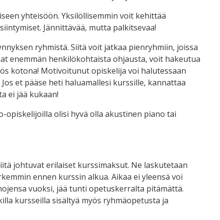
iseen yhteisöön. Yksilöllisemmin voit kehittää
siintymiset. Jännittävää, mutta palkitsevaa!
nnyksen ryhmistä. Siitä voit jatkaa pienryhmiin, joissa
haluat enemmän henkilökohtaista ohjausta, voit hakeutua
yös kotona! Motivoitunut opiskelija voi halutessaan
os et pääse heti haluamallesi kurssille, kannattaa
a ei jää kukaan!
opiskelijoilla olisi hyvä olla akustinen piano tai
iitä johtuvat erilaiset kurssimaksut. Ne laskutetaan
rkemmin ennen kurssin alkua. Aikaa ei yleensä voi
ojensa vuoksi, jää tunti opetuskerralta pitämättä.
killa kursseilla sisältyä myös ryhmäopetusta ja