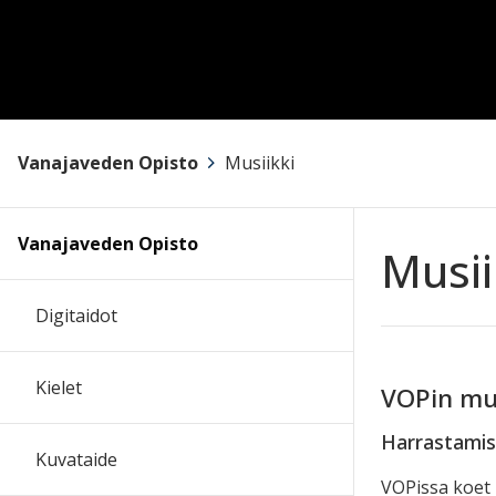
Vanajaveden Opisto
>
Musiikki
Vanajaveden Opisto
Musii
Digitaidot
Kielet
VOPin mus
Harrastamise
Kuvataide
VOPissa koet m