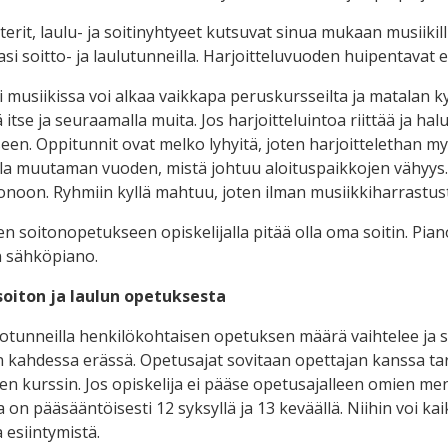
erit, laulu- ja soitinyhtyeet kutsuvat sinua mukaan musiikill
asi soitto- ja laulutunneilla. Harjoitteluvuoden huipentavat e
 musiikissa voi alkaa vaikkapa peruskursseilta ja matalan ky
ä itse ja seuraamalla muita. Jos harjoitteluintoa riittää ja 
een. Oppitunnit ovat melko lyhyitä, joten harjoittelethan m
lla muutaman vuoden, mistä johtuu aloituspaikkojen vähyys. J
jonoon. Ryhmiin kyllä mahtuu, joten ilman musiikkiharrastust
n soitonopetukseen opiskelijalla pitää olla oma soitin. Piano-
n sähköpiano.
soiton ja laulun opetuksesta
ttotunneilla henkilökohtaisen opetuksen määrä vaihtelee ja s
n kahdessa erässä. Opetusajat sovitaan opettajan kanssa ta
n kurssin. Jos opiskelija ei pääse opetusajalleen omien men
on pääsääntöisesti 12 syksyllä ja 13 keväällä. Niihin voi kai
 esiintymistä.