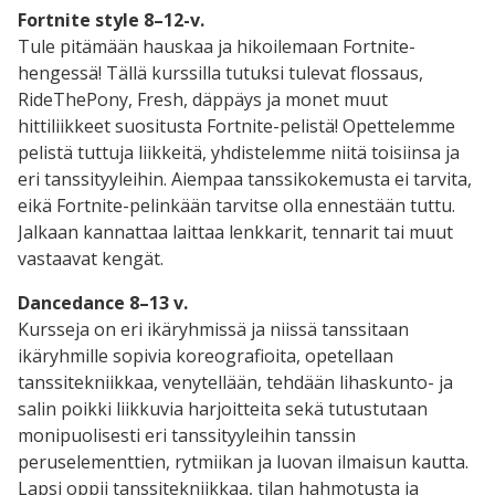
Fortnite style 8–12-v.
Tule pitämään hauskaa ja hikoilemaan Fortnite-
hengessä! Tällä kurssilla tutuksi tulevat flossaus,
RideThePony, Fresh, däppäys ja monet muut
hittiliikkeet suositusta Fortnite-pelistä! Opettelemme
pelistä tuttuja liikkeitä, yhdistelemme niitä toisiinsa ja
eri tanssityyleihin. Aiempaa tanssikokemusta ei tarvita,
eikä Fortnite-pelinkään tarvitse olla ennestään tuttu.
Jalkaan kannattaa laittaa lenkkarit, tennarit tai muut
vastaavat kengät.
Dancedance 8–13 v.
Kursseja on eri ikäryhmissä ja niissä tanssitaan
ikäryhmille sopivia koreografioita, opetellaan
tanssitekniikkaa, venytellään, tehdään lihaskunto- ja
salin poikki liikkuvia harjoitteita sekä tutustutaan
monipuolisesti eri tanssityyleihin tanssin
peruselementtien, rytmiikan ja luovan ilmaisun kautta.
Lapsi oppii tanssitekniikkaa, tilan hahmotusta ja