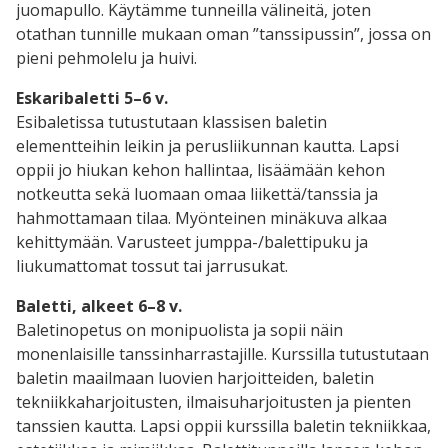
juomapullo. Käytämme tunneilla välineitä, joten
otathan tunnille mukaan oman ”tanssipussin”, jossa on
pieni pehmolelu ja huivi.
Eskaribaletti 5–6 v.
Esibaletissa tutustutaan klassisen baletin
elementteihin leikin ja perusliikunnan kautta. Lapsi
oppii jo hiukan kehon hallintaa, lisäämään kehon
notkeutta sekä luomaan omaa liikettä/tanssia ja
hahmottamaan tilaa. Myönteinen minäkuva alkaa
kehittymään. Varusteet jumppa-/balettipuku ja
liukumattomat tossut tai jarrusukat.
Baletti, alkeet 6–8 v.
Baletinopetus on monipuolista ja sopii näin
monenlaisille tanssinharrastajille. Kurssilla tutustutaan
baletin maailmaan luovien harjoitteiden, baletin
tekniikkaharjoitusten, ilmaisuharjoitusten ja pienten
tanssien kautta. Lapsi oppii kurssilla baletin tekniikkaa,