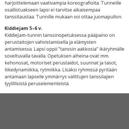
harjoittelemaan vaativampia koreografioita. Tunneille
osallistuakseen lapsi ei tarvitse aikaisempaa
tanssitaustaa. Tunnille mukaan voi ottaa juomapullon.
Kiddiejam 5–6 v.
KiddieJam-tunnin tanssinopetuksessa pääpaino on
perustaitojen vahvistamisella ja elämysten
antamisessa. Lapsi oppii ”tanssin aakkosia” ikäryhmälle
soveltuvalla tavalla. Opetuksen aiheina ovat mm.
kehonosat, motoriset perustaidot, suunnat ja tasot,
liikedynamiikka, rytmiikka. Lisäksi ryhmissä pyritään
antamaan lapselle ymmärrys valittujen tanssilajien
tyylillisistä peruselementeistä.
Tempputanssi 6–8 v.
Hauskalla ja vauhdikkaalla tanssitunnilla lapsi oppii
erilaisia temppuja, leikkejä sekä lyhyitä tanssisarjoja.
Lapsi pääsee harjoittelemaan perusliikuntataitoja sekä
ryhmässä toimimista. Tällä tunnilla saa purkaa