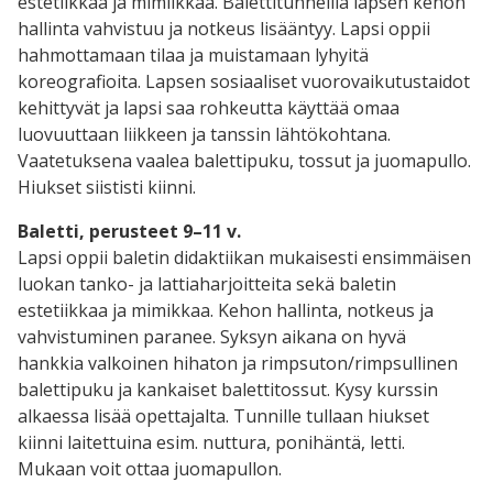
estetiikkaa ja mimiikkaa. Balettitunneilla lapsen kehon
hallinta vahvistuu ja notkeus lisääntyy. Lapsi oppii
hahmottamaan tilaa ja muistamaan lyhyitä
koreografioita. Lapsen sosiaaliset vuorovaikutustaidot
kehittyvät ja lapsi saa rohkeutta käyttää omaa
luovuuttaan liikkeen ja tanssin lähtökohtana.
Vaatetuksena vaalea balettipuku, tossut ja juomapullo.
Hiukset siististi kiinni.
Baletti, perusteet 9–11 v.
Lapsi oppii baletin didaktiikan mukaisesti ensimmäisen
luokan tanko- ja lattiaharjoitteita sekä baletin
estetiikkaa ja mimikkaa. Kehon hallinta, notkeus ja
vahvistuminen paranee. Syksyn aikana on hyvä
hankkia valkoinen hihaton ja rimpsuton/rimpsullinen
balettipuku ja kankaiset balettitossut. Kysy kurssin
alkaessa lisää opettajalta. Tunnille tullaan hiukset
kiinni laitettuina esim. nuttura, ponihäntä, letti.
Mukaan voit ottaa juomapullon.