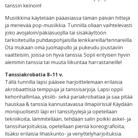
tanssin keinoin!
Musiikkina käytetään pääasiassa tämän päivän hittejä
ja menevää pop-musiikkia. Tunnilla ollaan vaihtelevasti
joko avojaloin/päkiäsuojilla tai sisäkäyttöön
tarkoitetuilla puhdaspohjaisilla lenkkareilla/tennareilla.
Ota mukaan oma juomapullo ja pukeudu joustaviin
vaatteisiin, joissa on hyvä tanssia. Sopii erityisen hyvin
aiemmin tanssia tai muuta liikuntaa harrastaneille!
Tanssiakrobatia 8–11 v.
Tällä tunnilla lapsi pääsee harjoittelemaan erilaisia
akrobaattisia temppuja ja tanssisarjoja. Lapsi oppii
kehonhallintaa, yksilö- sekä pariakrobatiaa ja saa pitää
hauskaa & tanssia kannustavassa ilmapiirissä! Käydään
monipuolisesti läpi eri tanssityylejä ja opetellaan
tekniikoita, lämmitellään, tehdään salin poikki askel- ja
tanssiharjoituksia, opetellaan pieniä koreografioita,
lisäksi erilaisia lihaskunto- ja venyttelyharjoituksia.