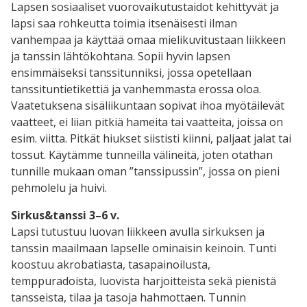
Lapsen sosiaaliset vuorovaikutustaidot kehittyvät ja
lapsi saa rohkeutta toimia itsenäisesti ilman
vanhempaa ja käyttää omaa mielikuvitustaan liikkeen
ja tanssin lähtökohtana. Sopii hyvin lapsen
ensimmäiseksi tanssitunniksi, jossa opetellaan
tanssituntietikettiä ja vanhemmasta erossa oloa.
Vaatetuksena sisäliikuntaan sopivat ihoa myötäilevät
vaatteet, ei liian pitkiä hameita tai vaatteita, joissa on
esim. viitta. Pitkät hiukset siististi kiinni, paljaat jalat tai
tossut. Käytämme tunneilla välineitä, joten otathan
tunnille mukaan oman ”tanssipussin”, jossa on pieni
pehmolelu ja huivi.
Sirkus&tanssi 3–6 v.
Lapsi tutustuu luovan liikkeen avulla sirkuksen ja
tanssin maailmaan lapselle ominaisin keinoin. Tunti
koostuu akrobatiasta, tasapainoilusta,
temppuradoista, luovista harjoitteista sekä pienistä
tansseista, tilaa ja tasoja hahmottaen. Tunnin