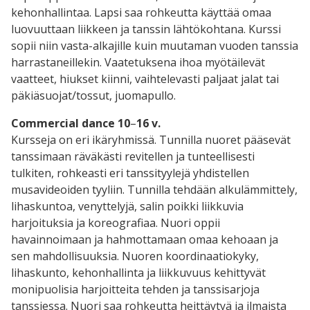
kehonhallintaa. Lapsi saa rohkeutta käyttää omaa
luovuuttaan liikkeen ja tanssin lähtökohtana. Kurssi
sopii niin vasta-alkajille kuin muutaman vuoden tanssia
harrastaneillekin. Vaatetuksena ihoa myötäilevät
vaatteet, hiukset kiinni, vaihtelevasti paljaat jalat tai
päkiäsuojat/tossut, juomapullo.
Commercial dance 10
–
16 v.
Kursseja on eri ikäryhmissä. Tunnilla nuoret pääsevät
tanssimaan räväkästi revitellen ja tunteellisesti
tulkiten, rohkeasti eri tanssityylejä yhdistellen
musavideoiden tyyliin. Tunnilla tehdään alkulämmittely,
lihaskuntoa, venyttelyjä, salin poikki liikkuvia
harjoituksia ja koreografiaa. Nuori oppii
havainnoimaan ja hahmottamaan omaa kehoaan ja
sen mahdollisuuksia. Nuoren koordinaatiokyky,
lihaskunto, kehonhallinta ja liikkuvuus kehittyvät
monipuolisia harjoitteita tehden ja tanssisarjoja
tanssiessa. Nuori saa rohkeutta heittäytyä ja ilmaista