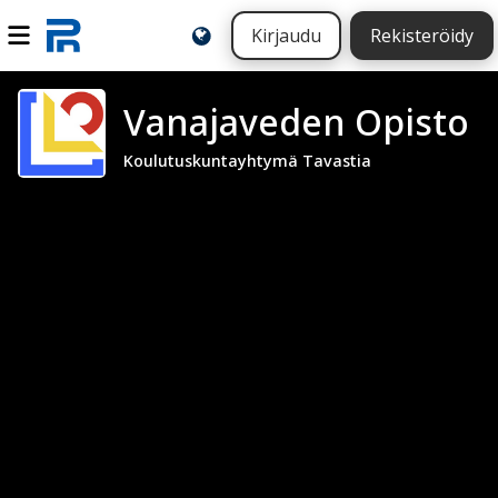
Kirjaudu
Rekisteröidy
Vanajaveden Opisto
Koulutuskuntayhtymä Tavastia