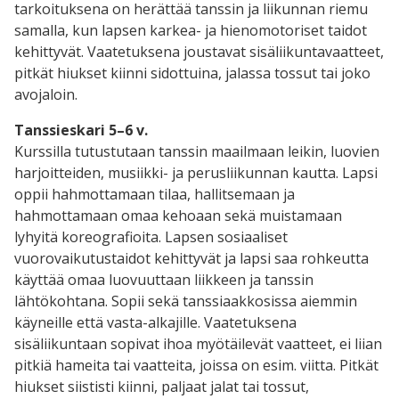
tarkoituksena on herättää tanssin ja liikunnan riemu
samalla, kun lapsen karkea- ja hienomotoriset taidot
kehittyvät. Vaatetuksena joustavat sisäliikuntavaatteet,
pitkät hiukset kiinni sidottuina, jalassa tossut tai joko
avojaloin.
Tanssieskari 5–6 v.
Kurssilla tutustutaan tanssin maailmaan leikin, luovien
harjoitteiden, musiikki- ja perusliikunnan kautta. Lapsi
oppii hahmottamaan tilaa, hallitsemaan ja
hahmottamaan omaa kehoaan sekä muistamaan
lyhyitä koreografioita. Lapsen sosiaaliset
vuorovaikutustaidot kehittyvät ja lapsi saa rohkeutta
käyttää omaa luovuuttaan liikkeen ja tanssin
lähtökohtana. Sopii sekä tanssiaakkosissa aiemmin
käyneille että vasta-alkajille. Vaatetuksena
sisäliikuntaan sopivat ihoa myötäilevät vaatteet, ei liian
pitkiä hameita tai vaatteita, joissa on esim. viitta. Pitkät
hiukset siististi kiinni, paljaat jalat tai tossut,