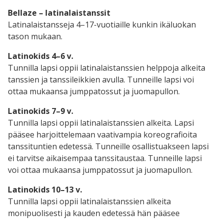
Bellaze – latinalaistanssit
Latinalaistansseja 4–17-vuotiaille kunkin ikäluokan
tason mukaan.
Latinokids 4–6 v.
Tunnilla lapsi oppii latinalaistanssien helppoja alkeita
tanssien ja tanssileikkien avulla. Tunneille lapsi voi
ottaa mukaansa jumppatossut ja juomapullon.
L
atinokids 7–9 v.
Tunnilla lapsi oppii latinalaistanssien alkeita. Lapsi
pääsee harjoittelemaan vaativampia koreografioita
tanssituntien edetessä. Tunneille osallistuakseen lapsi
ei tarvitse aikaisempaa tanssitaustaa. Tunneille lapsi
voi ottaa mukaansa jumppatossut ja juomapullon.
Latinokids 10–13 v.
Tunnilla lapsi oppii latinalaistanssien alkeita
monipuolisesti ja kauden edetessä hän pääsee