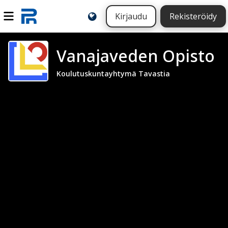
Kirjaudu
Rekisteröidy
Vanajaveden Opisto
Koulutuskuntayhtymä Tavastia