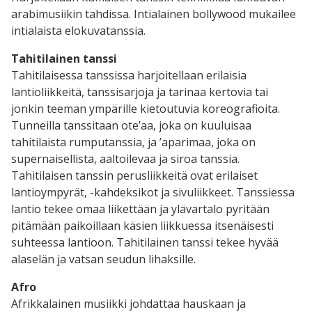
arabimusiikin tahdissa. Intialainen bollywood mukailee
intialaista elokuvatanssia.
Tahitilainen tanssi
Tahitilaisessa tanssissa harjoitellaan erilaisia
lantioliikkeitä, tanssisarjoja ja tarinaa kertovia tai
jonkin teeman ympärille kietoutuvia koreografioita.
Tunneilla tanssitaan ote’aa, joka on kuuluisaa
tahitilaista rumputanssia, ja ’aparimaa, joka on
supernaisellista, aaltoilevaa ja siroa tanssia.
Tahitilaisen tanssin perusliikkeitä ovat erilaiset
lantioympyrät, -kahdeksikot ja sivuliikkeet. Tanssiessa
lantio tekee omaa liikettään ja ylävartalo pyritään
pitämään paikoillaan käsien liikkuessa itsenäisesti
suhteessa lantioon. Tahitilainen tanssi tekee hyvää
alaselän ja vatsan seudun lihaksille.
Afro
Afrikkalainen musiikki johdattaa hauskaan ja