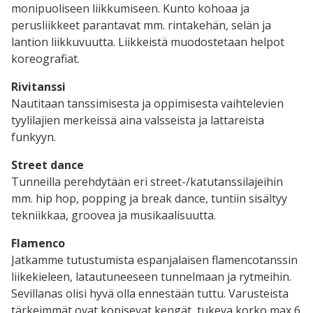
monipuoliseen liikkumiseen. Kunto kohoaa ja
perusliikkeet parantavat mm. rintakehän, selän ja
lantion liikkuvuutta. Liikkeistä muodostetaan helpot
koreografiat.
Rivitanssi
Nautitaan tanssimisesta ja oppimisesta vaihtelevien
tyylilajien merkeissä aina valsseista ja lattareista
funkyyn.
Street dance
Tunneilla perehdytään eri street-/katutanssilajeihin
mm. hip hop, popping ja break dance, tuntiin sisältyy
tekniikkaa, groovea ja musikaalisuutta.
Flamenco
Jatkamme tutustumista espanjalaisen flamencotanssin
liikekieleen, latautuneeseen tunnelmaan ja rytmeihin.
Sevillanas olisi hyvä olla ennestään tuttu. Varusteista
tärkeimmät ovat kopisevat kengät, tukeva korko max 6