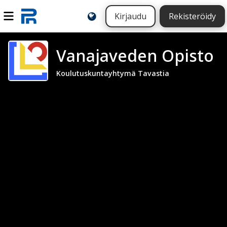
Kirjaudu
Rekisteröidy
Vanajaveden Opisto
Koulutuskuntayhtymä Tavastia