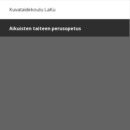
Kuvataidekoulu LaKu
Aikuisten taiteen perusopetus
Perusopinnot 2024-2026, laaja oppimäärä,
visuaaliset aineet 30 op
Orientaatio
Värityöskentely 2 op
HOPS
Portfoliotyöskentely
Käsityö