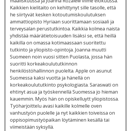
maaliskuussa ja Joanna Rozalew viime elokuussa.
Kaikkien kielitaito on kehittynyt sille tasolle, että
he siirtyvät kesken kotoutumiskoulutuksen
ammattiopisto Hyriaan suorittamaan sosiaali ja
terveysalan perustutkintoa. Kaikkia kolmea naista
yhdistää määrätietoisuuden lisäksi se, että heillä
kaikilla on omassa kotimaassaan suoritettu
tutkinto ja yliopisto-opintoja. Joanna muutti
Suomeen noin vuosi sitten Puolasta, jossa hän
suoritti korkeakoulututkinnon
henkilöstöhallinnon puolelta. Apple on asunut
Suomessa kaksi vuotta ja hänellä on
korkeakoulututkinto psykologiasta. Saraswati on
ehtinyt asua ja työskennellä Suomessa jo hieman
kauemmin. Myös hän on opiskelluytt yliopistossa.
Työharjoittelu avasi kaikille kolmelle oven
vanhustyön puolelle ja nyt kaikkien toiveissa on
oppisopimustyöpaikan löytäminen kesällä tai
viimeistään syksyllä.