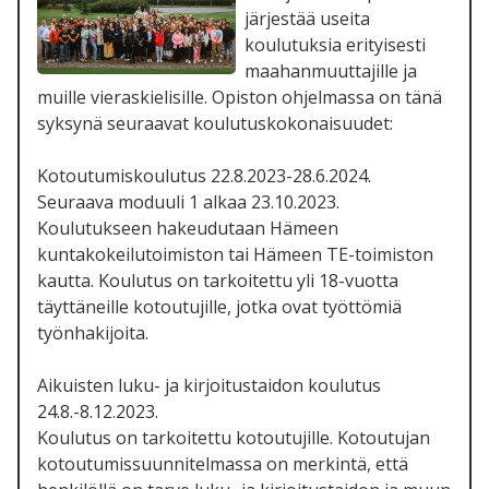
järjestää useita
koulutuksia erityisesti
maahanmuuttajille ja
muille vieraskielisille. Opiston ohjelmassa on tänä
syksynä seuraavat koulutuskokonaisuudet:
Kotoutumiskoulutus 22.8.2023-28.6.2024.
Seuraava moduuli 1 alkaa 23.10.2023.
Koulutukseen hakeudutaan Hämeen
kuntakokeilutoimiston tai Hämeen TE-toimiston
kautta. Koulutus on tarkoitettu yli 18-vuotta
täyttäneille kotoutujille, jotka ovat työttömiä
työnhakijoita.
Aikuisten luku- ja kirjoitustaidon koulutus
24.8.-8.12.2023.
Koulutus on tarkoitettu kotoutujille. Kotoutujan
kotoutumissuunnitelmassa on merkintä, että