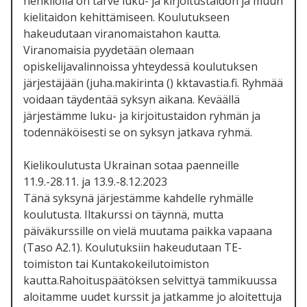
henkilöllä on tarve luku- ja kirjoitustaidon ja muun
kielitaidon kehittämiseen. Koulutukseen
hakeudutaan viranomaistahon kautta.
Viranomaisia pyydetään olemaan
opiskelijavalinnoissa yhteydessä koulutuksen
järjestäjään (juha.makirinta () kktavastia.fi. Ryhmää
voidaan täydentää syksyn aikana. Keväällä
järjestämme luku- ja kirjoitustaidon ryhmän ja
todennäköisesti se on syksyn jatkava ryhmä.
Kielikoulutusta Ukrainan sotaa paenneille
11.9.-28.11. ja 13.9.-8.12.2023
Tänä syksynä järjestämme kahdelle ryhmälle
koulutusta. Iltakurssi on täynnä, mutta
päiväkurssille on vielä muutama paikka vapaana
(Taso A2.1). Koulutuksiin hakeudutaan TE-
toimiston tai Kuntakokeilutoimiston
kautta.Rahoituspäätöksen selvittyä tammikuussa
aloitamme uudet kurssit ja jatkamme jo aloitettuja