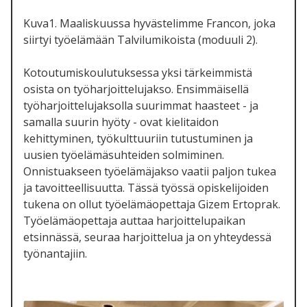
Kuva1. Maaliskuussa hyvästelimme Francon, joka
siirtyi työelämään Talvilumikoista (moduuli 2).
Kotoutumiskoulutuksessa y
ksi tärkeimmistä
osista on työharjoittelujakso. Ensimmäisellä
työharjoittelujaksolla suurimmat haasteet - ja
samalla suurin hyöty - ovat kielitaidon
kehittyminen, työkulttuuriin tutustuminen ja
uusien työelämäsuhteiden solmiminen.
Onnistuakseen työelämäjakso vaatii paljon tukea
ja tavoitteellisuutta. Tässä työssä opiskelijoiden
tukena on ollut työelämäopettaja Gizem Ertoprak.
Työelämäopettaja auttaa harjoittelupaikan
etsinnässä, seuraa harjoittelua ja on yhteydessä
työnantajiin.