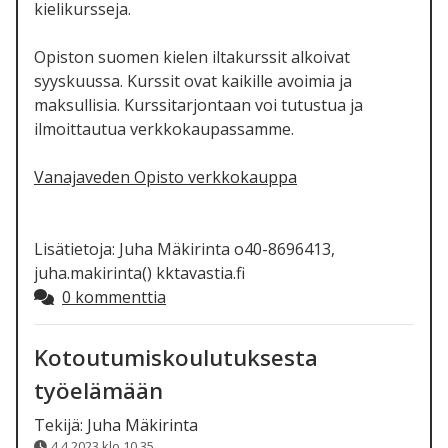
kielikursseja.
Opiston suomen kielen iltakurssit alkoivat
syyskuussa. Kurssit ovat kaikille avoimia ja
maksullisia. Kurssitarjontaan voi tutustua ja
ilmoittautua verkkokaupassamme.
Vanajaveden Opisto verkkokauppa
Lisätietoja: Juha Mäkirinta o40-8696413,
juha.makirinta() kktavastia.fi
0 kommenttia
Kotoutumiskoulutuksesta
työelämään
Tekijä:
Juha Mäkirinta
4.4.2023 klo 10.35