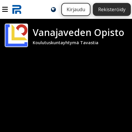
Kirjaudu
Rekisteröidy
Vanajaveden Opisto
Koulutuskuntayhtymä Tavastia