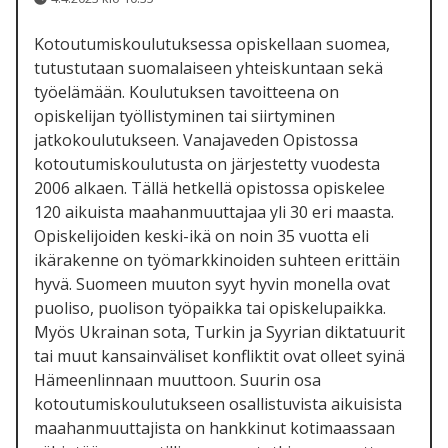
Kotoutumiskoulutuksessa opiskellaan suomea,
tutustutaan suomalaiseen yhteiskuntaan sekä
työelämään. Koulutuksen tavoitteena on
opiskelijan työllistyminen tai siirtyminen
jatkokoulutukseen. Vanajaveden Opistossa
kotoutumiskoulutusta on järjestetty vuodesta
2006 alkaen. Tällä hetkellä opistossa opiskelee
120 aikuista maahanmuuttajaa yli 30 eri maasta.
Opiskelijoiden keski-ikä on noin 35 vuotta eli
ikärakenne on työmarkkinoiden suhteen erittäin
hyvä. Suomeen muuton syyt hyvin monella ovat
puoliso, puolison työpaikka tai opiskelupaikka.
Myös Ukrainan sota, Turkin ja Syyrian diktatuurit
tai muut kansainväliset konfliktit ovat olleet syinä
Hämeenlinnaan muuttoon. Suurin osa
kotoutumiskoulutukseen osallistuvista aikuisista
maahanmuuttajista on hankkinut kotimaassaan