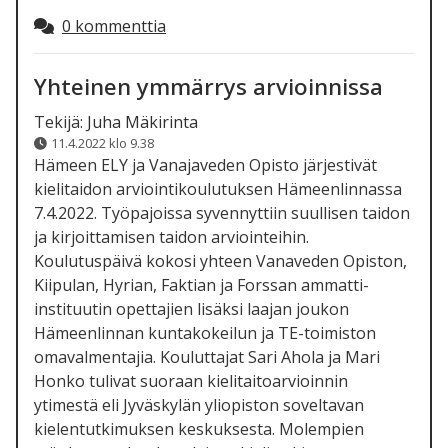
0 kommenttia
Yhteinen ymmärrys arvioinnissa
Tekijä:
Juha Mäkirinta
11.4.2022 klo 9.38
Hämeen ELY ja Vanajaveden Opisto järjestivät
kielitaidon arviointikoulutuksen Hämeenlinnassa
7.4.2022. Työpajoissa syvennyttiin suullisen taidon
ja kirjoittamisen taidon arviointeihin.
Koulutuspäivä kokosi yhteen Vanaveden Opiston,
Kiipulan, Hyrian, Faktian ja Forssan ammatti-
instituutin opettajien lisäksi laajan joukon
Hämeenlinnan kuntakokeilun ja TE-toimiston
omavalmentajia. Kouluttajat Sari Ahola ja Mari
Honko tulivat suoraan kielitaitoarvioinnin
ytimestä eli Jyväskylän yliopiston soveltavan
kielentutkimuksen keskuksesta. Molempien