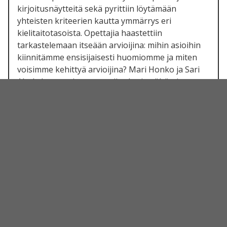
kirjoitusnäytteitä sekä pyrittiin löytämään
yhteisten kriteerien kautta ymmärrys eri
kielitaitotasoista. Opettajia haastettiin
tarkastelemaan itseään arvioijina: mihin asioihin
kiinnitämme ensisijaisesti huomiomme ja miten
voisimme kehittyä arvioijina? Mari Honko ja Sari
Ahola kannustivat opettajia yhteistyöhön ja
yhteisten ”kielitaitotasomaamerkkien”
paikallistamiseen. Yhtenäinen arviointiasteikko ja
sen yhdenmukainen tulkinta ovat arviointityön
pilarit, joiden syvällinen sisäistäminen vaatii
useiden arviointien lisäksi arviointikeskusteluja
työyhteisössä.
Kielitaitoarviot ovat tuttuja myös omavalmentaja
Davorka Komsille ja Hanna Onervalle, mutta tämä
päivä avasi monin tavoin heidän silmiään. – ”Meille
oli ehdottomasti parasta antia puhenäytteiden
analysointi.”, totesi Davorka Komsi. ”Asiakkaiden