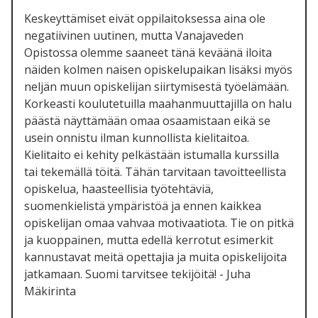
Keskeyttämiset eivät oppilaitoksessa aina ole
negatiivinen uutinen, mutta Vanajaveden
Opistossa olemme saaneet tänä keväänä iloita
näiden kolmen naisen opiskelupaikan lisäksi myös
neljän muun opiskelijan siirtymisestä työelämään.
Korkeasti koulutetuilla maahanmuuttajilla on halu
päästä näyttämään omaa osaamistaan eikä se
usein onnistu ilman kunnollista kielitaitoa.
Kielitaito ei kehity pelkästään istumalla kurssilla
tai tekemällä töitä. Tähän tarvitaan tavoitteellista
opiskelua, haasteellisia työtehtäviä,
suomenkielistä ympäristöä ja ennen kaikkea
opiskelijan omaa vahvaa motivaatiota. Tie on pitkä
ja kuoppainen, mutta edellä kerrotut esimerkit
kannustavat meitä opettajia ja muita opiskelijoita
jatkamaan. Suomi tarvitsee tekijöitä! - Juha
Mäkirinta