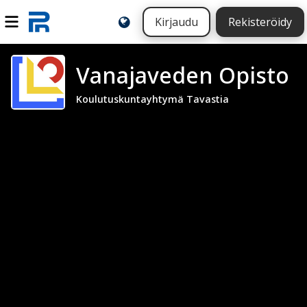
Kirjaudu
Rekisteröidy
Vanajaveden Opisto
Koulutuskuntayhtymä Tavastia