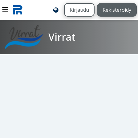
Kirjaudu
Rekisteröidy
Virrat