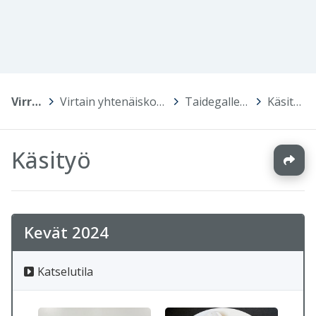
Virrat
>
Virtain yhtenäiskoulu
>
Taidegalleria
>
Käsityö
Käsityö
Kevät 2024
Katselutila