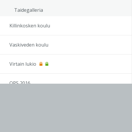
Taidegalleria
Killinkosken koulu
Vaskiveden koulu
Virtain lukio
OPS 2016
Koulutus
OAJ