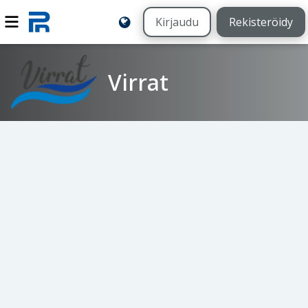
Kirjaudu
Rekisteröidy
Virrat