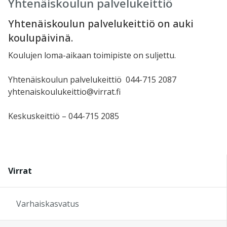
Yhtenäiskoulun palvelukeittiö
Yhtenäiskoulun palvelukeittiö on auki
koulupäivinä.
Koulujen loma
-aikaan toimipiste on suljettu.
Yhtenäiskoulun palvelukeittiö
044-715 2087
yhtenaiskoulukeittio@virrat.fi
Keskuskeittiö – 044-715 2085
Virrat
Varhaiskasvatus