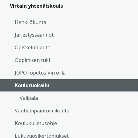
Virtain yhtenäiskoulu
Henkilökunta
Järjestyssäännöt
Opiskeluhuolto
Oppimisen tuki
JOPO -opetus Virroilla
Kouluruokailu
Välipala
Vanhempaintoimikunta
Koulukuljetusohje
Lukuvuosikertomukset