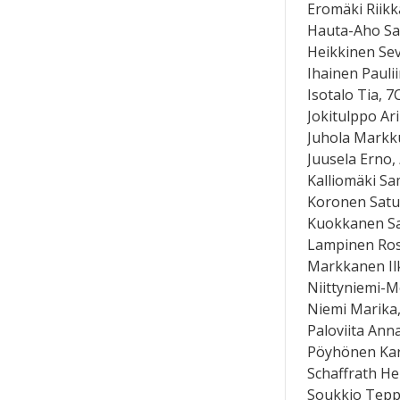
Eromäki Riik
Hauta-Aho S
Heikkinen Se
Ihainen Paulii
Isotalo Tia, 7
Jokitulppo Ari
Juhola Markk
Juusela Erno,
Kalliomäki Sa
Koronen Satu
Kuokkanen Sa
Lampinen Ros
Markkanen Il
Niittyniemi-M
Niemi Marika,
Paloviita Ann
Pöyhönen Kar
Schaffrath He
Soukkio Tep