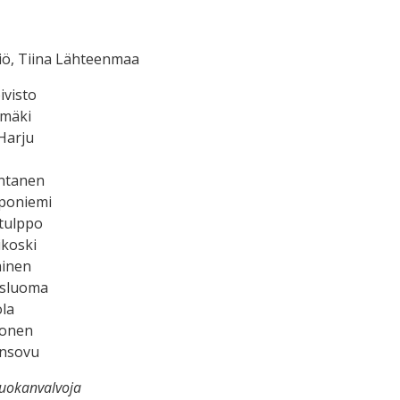
iö, Tiina Lähteenmaa
ivisto
omäki
Harju
antanen
poniemi
itulppo
ikoski
minen
asluoma
ola
vonen
ensovu
uokanvalvoja