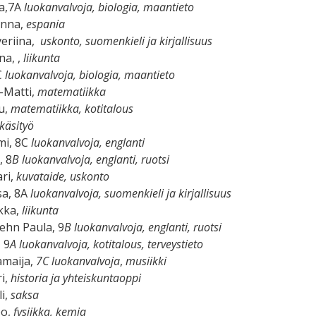
ka,7A
luokanvalvoja,
biologia, maantieto
anna,
espania
veriina,
uskonto, suomenkieli ja kirjallisuus
na, ,
liikunta
C
luokanvalvoja, biologia, maantieto
-Matti,
matematiikka
u,
matematiikka, kotitalous
käsityö
mi, 8C
luokanvalvoja,
englanti
, 8
B luokanvalvoja, englanti, ruotsi
ri,
kuvataide, uskonto
a, 8A
luokanvalvoja,
suomenkieli ja kirjallisuus
kka,
liikunta
ehn Paula, 9
B luokanvalvoja,
englanti, ruotsi
 9
A luokanvalvoja,
kotitalous, terveystieto
amaija,
7C luokanvalvoja
,
musiikki
i,
historia ja yhteiskuntaoppi
li,
saksa
po,
fysiikka, kemia