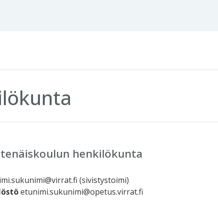
ilökunta
htenäiskoulun henkilökunta
mi.sukunimi@virrat.fi (sivistystoimi)
löstö
etunimi.sukunimi@opetus.virrat.fi