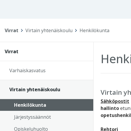
Virrat
>
Virtain yhtenäiskoulu
>
Henkilökunta
Virrat
Henk
Varhaiskasvatus
Virtain yhtenäiskoulu
Virtain y
Sähköpostit
Henkilökunta
hallinto
etuni
opetushenki
Järjestyssäännöt
Opiskeluhuolto
Rehtori