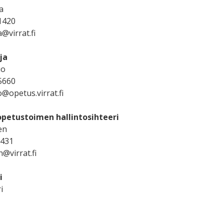
a
1420
@virrat.fi
ja
io
5660
@opetus.virrat.fi
opetustoimen hallintosihteeri
en
1431
@virrat.fi
i
i