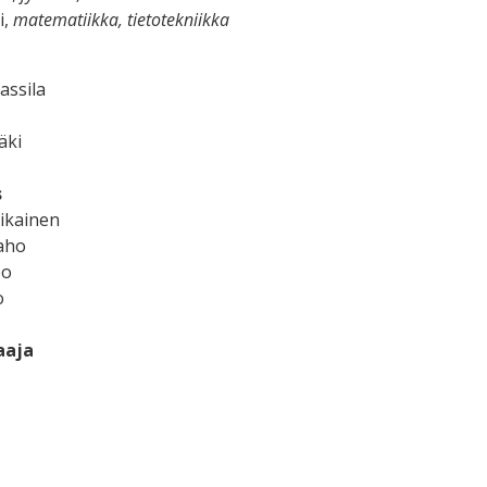
i,
matematiikka, tietotekniikka
assila
äki
s
ikainen
aho
po
o
aaja