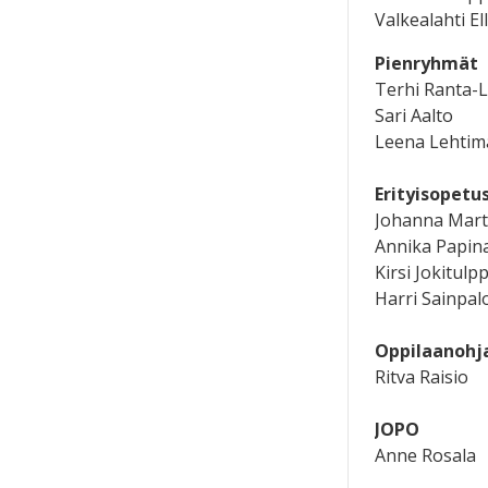
Valkealahti Ell
Pienryhmät
Terhi Ranta-L
Sari Aalto
Leena Lehtim
Erityisopetu
Johanna Mart
Annika Papin
Kirsi Jokitulp
Harri Sainpal
Oppilaanohj
Ritva Raisio
JOPO
Anne Rosala