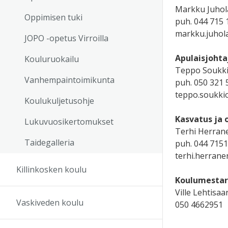
Markku Juhol
Oppimisen tuki
puh. 044 715 
markku.juhola
JOPO -opetus Virroilla
Apulaisjohta
Kouluruokailu
Teppo Soukk
Vanhempaintoimikunta
puh. 050 321 
teppo.soukkio
Koulukuljetusohje
Kasvatus ja 
Lukuvuosikertomukset
Terhi Herran
Taidegalleria
puh. 044 715
terhi.herranen
Killinkosken koulu
Koulumestar
Ville Lehtisaar
Vaskiveden koulu
050 4662951