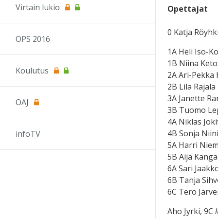
Virtain lukio
Opettajat
0 Katja Röyhk
OPS 2016
1A Heli Iso-Ko
1B Niina Ket
Koulutus
2A Ari-Pekka 
2B Lila Rajala
3A Janette R
OAJ
3B Tuomo Le
4A Niklas Jok
4B Sonja Niin
infoTV
5A Harri Nie
5B Aija Kang
6A Sari Jaakk
6B Tanja Sih
6C Tero Järv
Aho Jyrki, 9C
l