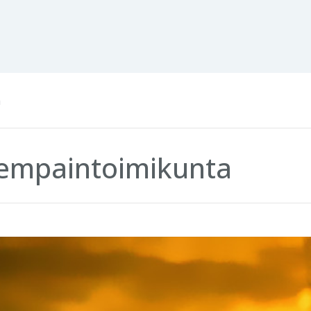
a
empaintoimikunta