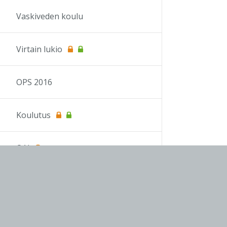
Vaskiveden koulu
Virtain lukio
OPS 2016
Koulutus
OAJ
infoTV
Sivukartta