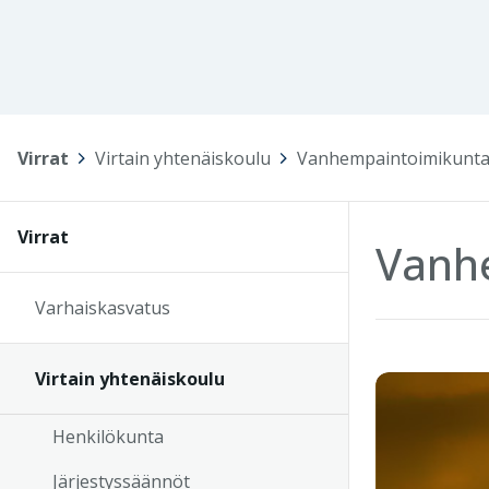
Virrat
>
Virtain yhtenäiskoulu
>
Vanhempaintoimikunt
Virrat
Vanh
Varhaiskasvatus
Virtain yhtenäiskoulu
Henkilökunta
Järjestyssäännöt