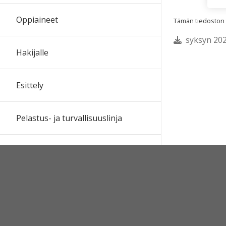
Oppiaineet
Tämän tiedoston te
syksyn 202
Hakijalle
Esittely
Pelastus- ja turvallisuuslinja
Musiikkilinja
Kansainvälisyys
Uudet ylioppilaat ja riemuylioppilaat