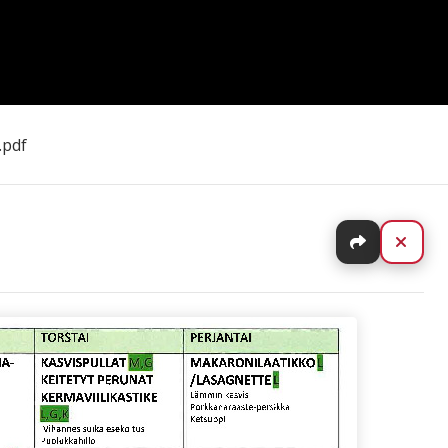
.pdf
Jaa
Sulj