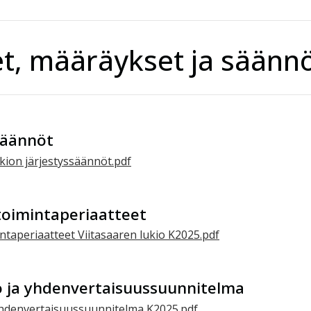
t, määräykset ja säänn
säännöt
ukion järjestyssäännöt.pdf
toimintaperiaatteet
intaperiaatteet Viitasaaren lukio K2025.pdf
o ja yhdenvertaisuussuunnitelma
 yhdenvertaisuussuunnitelma K2025.pdf