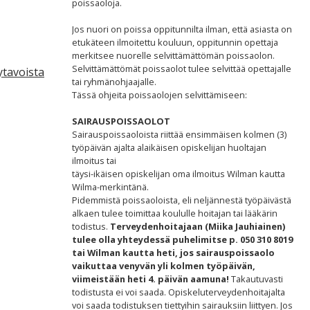
poissaoloja.
Jos nuori on poissa oppitunnilta ilman, että asiasta on
etukäteen ilmoitettu kouluun, oppitunnin opettaja
merkitsee nuorelle selvittämättömän poissaolon.
Selvittämättömät poissaolot tulee selvittää opettajalle
ytavoista
tai ryhmänohjaajalle.
Tässä ohjeita poissaolojen selvittämiseen:
SAIRAUSPOISSAOLOT
Sairauspoissaoloista riittää ensimmäisen kolmen (3)
työpäivän ajalta alaikäisen opiskelijan huoltajan
ilmoitus tai
täysi-ikäisen opiskelijan oma ilmoitus Wilman kautta
Wilma-merkintänä.
Pidemmistä poissaoloista, eli neljännestä työpäivästä
alkaen tulee toimittaa koululle hoitajan tai lääkärin
todistus.
Terveydenhoitajaan (Miika Jauhiainen)
tulee olla yhteydessä puhelimitse p. 050 310 8019
tai Wilman kautta heti, jos sairauspoissaolo
vaikuttaa venyvän yli kolmen työpäivän,
viimeistään heti 4. päivän aamuna!
Takautuvasti
todistusta ei voi saada. Opiskeluterveydenhoitajalta
voi saada todistuksen tiettyihin sairauksiin liittyen. Jos