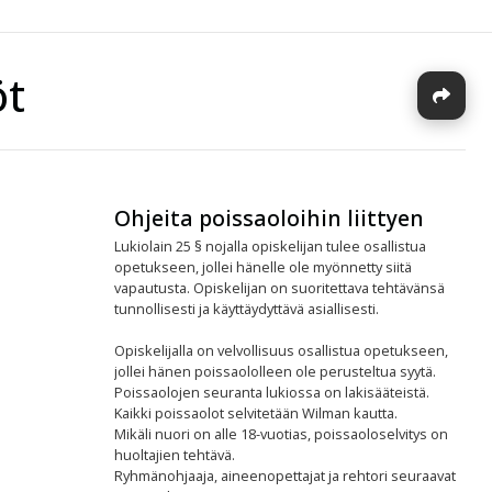
öt
J
Ohjeita poissaoloihin liittyen
Lukiolain
25 § nojalla o
piskelijan tulee osallistua
opetukseen, jollei hänelle ole myönnetty siitä
vapautusta.
Opiskelijan on suoritettava tehtävänsä
tunnollisesti ja käyttäydyttävä asiallisesti.
O
piskelijalla on velvollisuus osallistua opetukseen,
jollei hänen poissaololleen ole perusteltua syytä.
Poissaolojen seuranta lukiossa on lakisääteistä.
Kaikki poissaolot selvitetään Wilman kautta.
Mikäli nuori on alle 18-vuotias, poissaoloselvitys on
huoltajien tehtävä.
Ryhmänohjaaja, aineenopettajat ja rehtori seuraavat