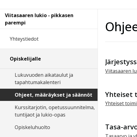
Viitasaaren lukio - pikkasen
Ohjee
parempi
Yhteystiedot
Opiskelijalle
Järjestys
Viitasaaren l
Lukuvuoden aikataulut ja
tapahtumakalenteri
Yhteiset 
Ohjeet, määräykset ja säännöt
Yhteiset toim
Kurssitarjotin, opetussuunnitelma,
tuntijaot ja lukio-opas
Tasa-arv
Opiskeluhuolto
Tasa­arvo­ ja