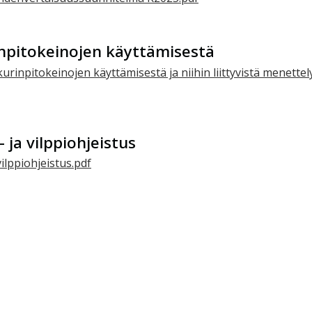
npitokeinojen käyttämisestä
rinpitokeinojen käyttämisestä ja niihin liittyvistä menettel
- ja vilppiohjeistus
vilppiohjeistus.pdf