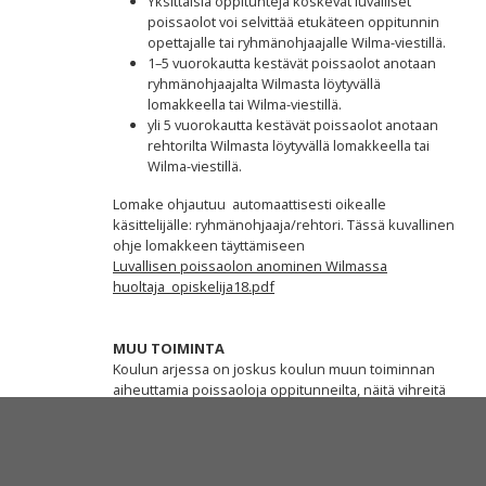
Yksittäisiä oppitunteja koskevat luvalliset
poissaolot voi selvittää etukäteen oppitunnin
opettajalle tai ryhmänohjaajalle Wilma-viestillä.
1–5 vuorokautta kestävät poissaolot anotaan
ryhmänohjaajalta Wilmasta löytyvällä
lomakkeella tai Wilma-viestillä.
yli 5 vuorokautta kestävät poissaolot anotaan
rehtorilta Wilmasta löytyvällä lomakkeella tai
Wilma-viestillä.
Lomake ohjautuu
automaattisesti oikealle
käsittelijälle: ryhmänohjaaja/rehtori. Tässä kuvallinen
ohje lomakkeen täyttämiseen
Luvallisen poissaolon anominen Wilmassa
huoltaja_opiskelija18.pdf
MUU TOIMINTA
Koulun arjessa on joskus koulun muun toiminnan
aiheuttamia poissaoloja oppitunneilta, näitä vihreitä
"muu toiminta" -merkintöjä vain ryhmänohjaaja ja
opettajat pystyvät merkkaamaan nuorelle Wilmaan.
Kyseessä saattaa olla vaikkapa opiskelijakunnan
hallituksen kokous tai joku muu kouluun liittyvän