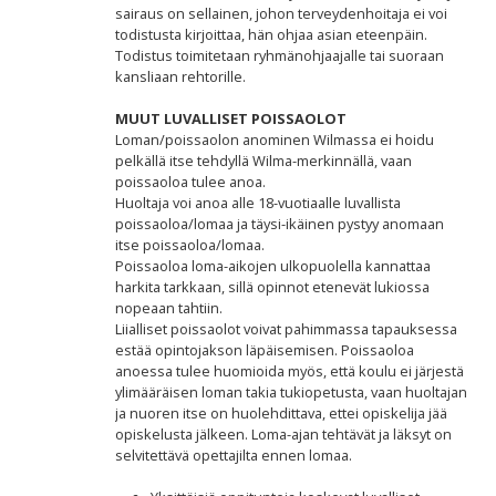
sairaus on sellainen, johon terveydenhoitaja ei voi
todistusta kirjoittaa, hän ohjaa asian eteenpäin.
Todistus toimitetaan ryhmänohjaajalle tai suoraan
kansliaan rehtorille.
MUUT LUVALLISET POISSAOLOT
Loman/poissaolon anominen Wilmassa ei hoidu
pelkällä itse tehdyllä Wilma-merkinnällä, vaan
poissaoloa tulee anoa.
Huoltaja voi anoa alle 18-vuotiaalle luvallista
poissaoloa/lomaa ja täysi-ikäinen pystyy anomaan
itse poissaoloa/lomaa.
Poissaoloa loma-aikojen ulkopuolella kannattaa
harkita tarkkaan, sillä opinnot etenevät lukiossa
nopeaan tahtiin.
Liialliset poissaolot voivat pahimmassa tapauksessa
estää opintojakson läpäisemisen. Poissaoloa
anoessa tulee huomioida myös, että koulu ei järjestä
ylimääräisen loman takia tukiopetusta, vaan huoltajan
ja nuoren itse on huolehdittava, ettei opiskelija jää
opiskelusta jälkeen. Loma-ajan tehtävät ja läksyt on
selvitettävä opettajilta ennen lomaa.