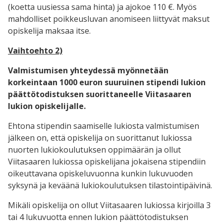
(koetta uusiessa sama hinta) ja ajokoe 110 €. Myös
mahdolliset poikkeusluvan anomiseen liittyvät maksut
opiskelija maksaa itse.
Vaihtoehto 2)
Valmistumisen yhteydessä myönnetään
korkeintaan 1000 euron suuruinen stipendi lukion
päättötodistuksen suorittaneelle Viitasaaren
lukion opiskelijalle.
Ehtona stipendin saamiselle lukiosta valmistumisen
jälkeen on, että opiskelija on suorittanut lukiossa
nuorten lukiokoulutuksen oppimäärän ja ollut
Viitasaaren lukiossa opiskelijana jokaisena stipendiin
oikeuttavana opiskeluvuonna kunkin lukuvuoden
syksynä ja keväänä lukiokoulutuksen tilastointipäivinä.
Mikäli opiskelija on ollut Viitasaaren lukiossa kirjoilla 3
tai 4 lukuvuotta ennen lukion päättötodistuksen