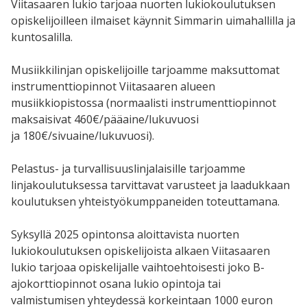
Viitasaaren lukio tarjoaa nuorten lukiokoulutuksen
opiskelijoilleen ilmaiset käynnit Simmarin uimahallilla ja
kuntosalilla.
Musiikkilinjan opiskelijoille tarjoamme maksuttomat
instrumenttiopinnot Viitasaaren alueen
musiikkiopistossa (normaalisti instrumenttiopinnot
maksaisivat
460€/pääaine/lukuvuosi
ja
180€/sivuaine/lukuvuosi).
Pelastus- ja turvallisuuslinjalaisille tarjoamme
linjakoulutuksessa tarvittavat varusteet ja laadukkaan
koulutuksen yhteistyökumppaneiden toteuttamana.
Syksyllä 2025 opintonsa aloittavista nuorten
lukiokoulutuksen opiskelijoista alkaen Viitasaaren
lukio tarjoaa opiskelijalle vaihtoehtoisesti joko B-
ajokorttiopinnot osana lukio opintoja tai
valmistumisen yhteydessä korkeintaan 1000 euron