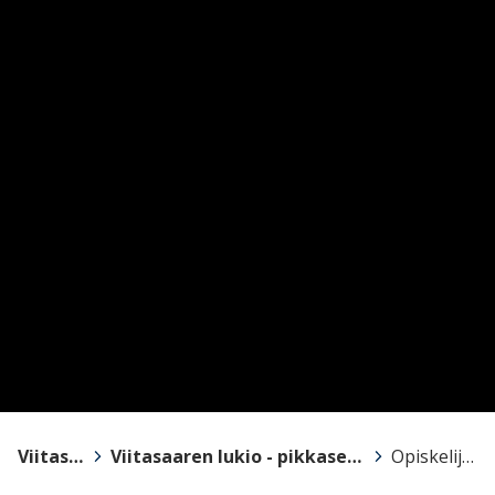
Viitasaari
>
Viitasaaren lukio - pikkasen parempi
>
Opiskelijalle