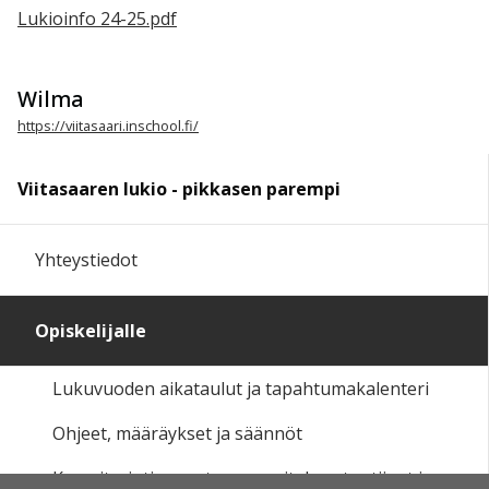
Lukioinfo 24-25.pdf
Wilma
https://viitasaari.inschool.fi/
Viitasaaren lukio - pikkasen parempi
Yhteystiedot
Opiskelijalle
Lukuvuoden aikataulut ja tapahtumakalenteri
Ohjeet, määräykset ja säännöt
Kurssitarjotin, opetussuunnitelma, tuntijaot ja