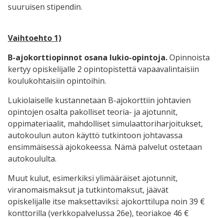
suuruisen stipendin.
Vaihtoehto 1)
B-ajokorttiopinnot osana lukio-opintoja.
Opinnoista
kertyy opiskelijalle 2 opintopistettä vapaavalintaisiin
koulukohtaisiin opintoihin.
Lukiolaiselle kustannetaan B-ajokorttiin johtavien
opintojen osalta pakolliset teoria- ja ajotunnit,
oppimateriaalit, mahdolliset simulaattoriharjoitukset,
autokoulun auton käyttö tutkintoon johtavassa
ensimmäisessä ajokokeessa. Nämä palvelut ostetaan
autokoululta.
Muut kulut, esimerkiksi ylimääräiset ajotunnit,
viranomaismaksut ja tutkintomaksut, jäävät
opiskelijalle itse maksettaviksi: ajokorttilupa noin 39 €
konttorilla (verkkopalvelussa 26e), teoriakoe 46 €