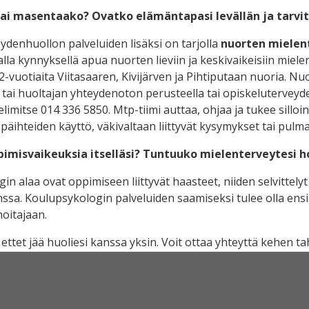
ai masentaako? Ovatko elämäntapasi levällän ja tarvi
ydenhuollon palveluiden lisäksi on tarjolla
nuorten
mielent
lla kynnyksellä apua nuorten lieviin ja keskivaikeisiin miel
-vuotiaita Viitasaaren, Kivijärven ja Pihtiputaan nuoria. Nu
ai huoltajan yhteydenoton perusteella tai opiskeluterveyd
elimitse 014 336 5850. M
tp
-tiimi auttaa, ohjaa ja tukee sill
päihteiden käyttö, väkivaltaan liittyvät kysymykset tai pulm
pimisvaikeuksia itselläsi? Tuntuuko mielenterveytesi 
n alaa ovat oppimiseen liittyvät haasteet, niiden selvittelyt
nssa. Koulupsykologin palveluiden saamiseksi tulee olla en
hoitajaan.
 ettet jää huoliesi kanssa yksin. Voit ottaa yhteyttä kehen 
ydenhuollon palvelut tuottaa Keski-Suomen hyvinvointialue