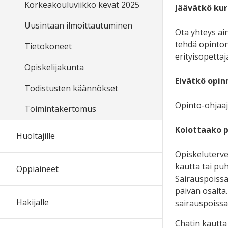
Korkeakouluviikko kevät 2025
Jäävätkö kur
Uusintaan ilmoittautuminen
Ota yhteys ain
tehdä opinton
Tietokoneet
erityisopettaj
Opiskelijakunta
Eivätkö opi
Todistusten käännökset
Opinto-ohjaaj
Toimintakertomus
Kolottaako p
Huoltajille
Opiskeluterve
kautta tai pu
Oppiaineet
Sairauspoissa
päivän osalta
Hakijalle
sairauspoissa
Chatin kautta