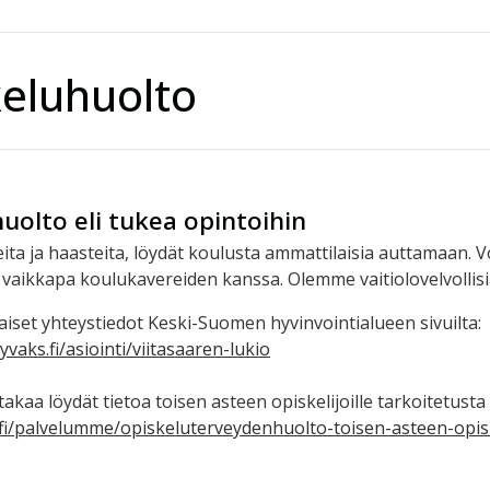
eluhuolto
uolto eli tukea opintoihin
ta ja haasteita, löydät koulusta ammattilaisia auttamaan. V
i vaikkapa koulukavereiden kanssa. Olemme vaitiolovelvollisi
aiset yhteystiedot Keski-Suomen hyvinvointialueen sivuilta:
vaks.fi/asiointi/viitasaaren-lukio
takaa löydät tietoa toisen asteen opiskelijoille tarkoitetus
.fi/palvelumme/opiskeluterveydenhuolto-toisen-asteen-opiske