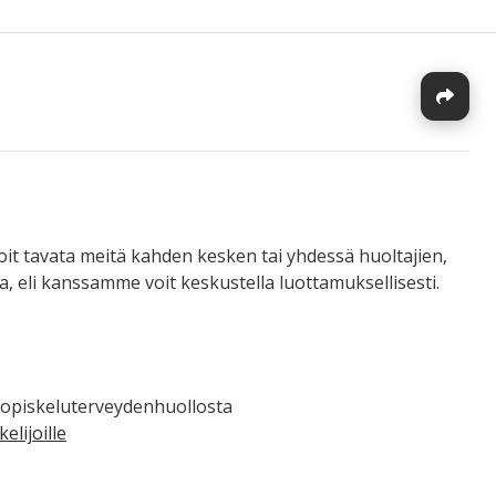
J
oit tavata meitä kahden kesken tai yhdessä huoltajien,
a, eli kanssamme voit keskustella luottamuksellisesti.
ta opiskeluterveydenhuollosta
lijoille