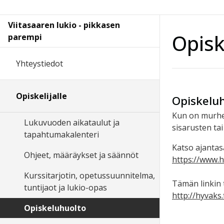
Viitasaaren lukio - pikkasen
Opisk
parempi
Yhteystiedot
Opiskelijalle
Opiskeluh
Kun on murhei
Lukuvuoden aikataulut ja
sisarusten ta
tapahtumakalenteri
Katso ajantas
Ohjeet, määräykset ja säännöt
https://www.hy
Kurssitarjotin, opetussuunnitelma,
Tämän linkin 
tuntijaot ja lukio-opas
http://hyvaks
Opiskeluhuolto