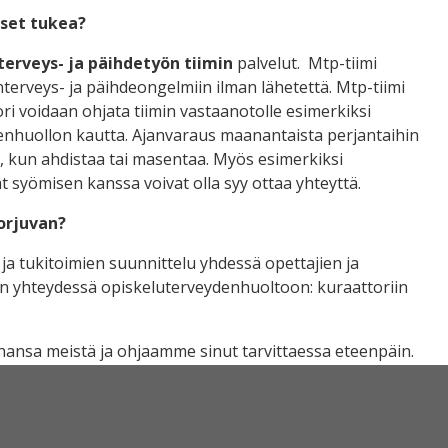
tset tukea?
erveys- ja päihdetyön tiimin
palvelut. Mtp-tiimi
enterveys- ja päihdeongelmiin ilman lähetettä. Mtp-tiimi
ori voidaan ohjata tiimin vastaanotolle esimerkiksi
enhuollon kautta. Ajanvaraus maanantaista perjantaihin
oin, kun ahdistaa tai masentaa. Myös esimerkiksi
at syömisen kanssa voivat olla syy ottaa yhteyttä.
horjuvan?
 ja tukitoimien suunnittelu yhdessä opettajien ja
sin yhteydessä opiskeluterveydenhuoltoon: kuraattoriin
tahansa meistä ja ohjaamme sinut tarvittaessa eteenpäin.
: