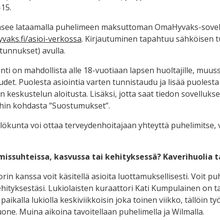
–15.
äsee lataamalla puhelimeen maksuttoman OmaHyvaks-sovell
yvaks.fi/asioi-verkossa
. Kirjautuminen tapahtuu sähköisen 
unnukset) avulla.
inti on mahdollista alle 18-vuotiaan lapsen huoltajille, muus
udet. Puolesta asiointia varten tunnistaudu ja lisää puolesta a
 keskustelun aloitusta. Lisäksi, jotta saat tiedon sovellukse
ihin kohdasta ”Suostumukset”.
lökunta voi ottaa terveydenhoitajaan yhteyttä puhelimitse, v
issuhteissa, kasvussa tai kehityksessä? Kaverihuolia t
rin kanssa voit käsitellä asioita luottamuksellisesti. Voit 
hityksestäsi. Lukiolaisten kuraattori Kati Kumpulainen on ta
paikalla lukiolla keskiviikkoisin joka toinen viikko, tällöin 
uone. Muina aikoina tavoitellaan puhelimella ja Wilmalla.