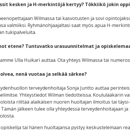
ssit kesken ja H-merkintöjä kertyy? Tökkiikö jokin opp
eenopettajaan Wilmassa tai kasvotusten ja sovi opintojaksoje
sa valmiiksi. Ryhmänohjaajaltasi saat myös apua H-merkint
an tukipalveluita.
nnot etene? Tuntuvatko urasuunnitelmat ja opiskelema
amme Ulla Huikari auttaa. Ota yhteys Wilmassa tai numeros
olvea, nenä vuotaa ja selkää särkee?
ydenhuollon terveydenhoitaja Sonja Juntto auttaa perinteisi
helimitse. Yhteystiedot Wilman tiedotteissa. Koululääkärin 
oloista riittää alaikäisen nuoren huoltajan ilmoitus tai tä
. Tämän jälkeen tulee olla yhteydessä terveydenhoitajaan ja p
olosta.
 opiskelija tai hänen huoltajansa pystyy keskustelemaan rea