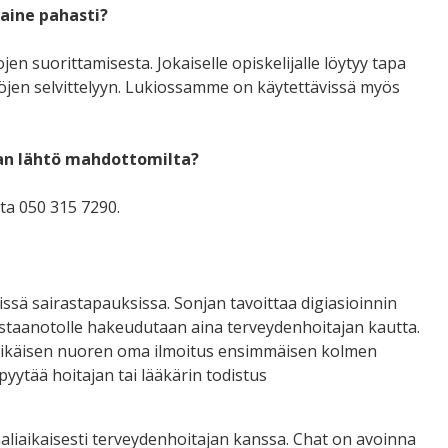
iaine pahasti?
n suorittamisesta. Jokaiselle opiskelijalle löytyy tapa
öjen selvittelyyn. Lukiossamme on käytettävissä myös
an lähtö mahdottomilta?
ta 050 315 7290.
ssä sairastapauksissa. Sonjan tavoittaa digiasioinnin
vastaanotolle hakeudutaan aina terveydenhoitajan kautta.
ysi-ikäisen nuoren oma ilmoitus ensimmäisen kolmen
yytää hoitajan tai lääkärin todistus
aliaikaisesti terveydenhoitajan kanssa. Chat on avoinna