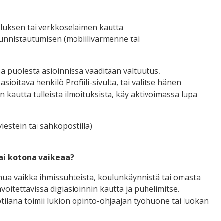
uksen tai verkkoselaimen kautta
tunnistautumisen (mobiilivarmenne tai
sa puolesta asioinnissa vaaditaan valtuutus,
sioitava henkilö Profiili-sivulta, tai valitse hänen
n kautta tulleista ilmoituksista, käy aktivoimassa lupa
iestein tai sähköpostilla)
ai kotona vaikeaa?
puhua vaikka ihmissuhteista, koulunkäynnistä tai omasta
voitettavissa digiasioinnin kautta ja puhelimitse.
työtilana toimii lukion opinto-ohjaajan työhuone tai luokan