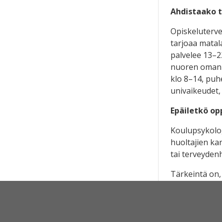
Ahdistaako t
Opiskeluterve
tarjoaa matala
palvelee 13–22
nuoren oman t
klo 8–14, puh
univaikeudet, 
Epäiletkö op
Koulupsykologi
huoltajien ka
tai terveyden
Tärkeintä on,
Opiskeluterve