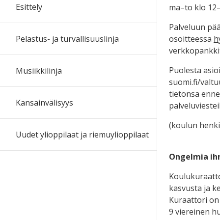
Esittely
ma–to klo 12
Palveluun pä
Pelastus- ja turvallisuuslinja
osoitteessa
h
verkkopankkit
Puolesta asio
Musiikkilinja
suomi.fi/valtu
tietonsa ennen
Kansainvälisyys
palveluvieste
(koulun henki
Uudet ylioppilaat ja riemuylioppilaat
Ongelmia ihm
Koulukuraatto
kasvusta ja ke
Kuraattori on 
9 viereinen h