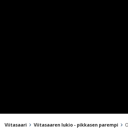
Viitasaari
>
Viitasaaren lukio - pikkasen parempi
>
O