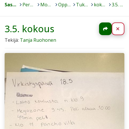
Sastamala
>
Peruskoulut
>
Mouhijärven yhteiskoulu
>
Oppilaalle
>
Tukioppilaat
>
kokous 2.5. ja 3.5.
>
3.5. kokous
3.5. kokous
Jaa
Sul
Tekijä:
Tanja Ruohonen