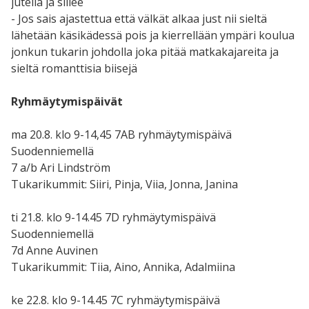
jutella ja sillee
- Jos sais ajastettua että välkät alkaa just nii sieltä
lähetään käsikädessä pois ja kierrellään ympäri koulua
jonkun tukarin johdolla joka pitää matkakajareita ja
sieltä romanttisia biisejä
Ryhmäytymispäivät
ma 20.8. klo 9-14,45 7AB ryhmäytymispäivä
Suodenniemellä
7 a/b Ari Lindström
Tukarikummit: Siiri, Pinja, Viia, Jonna, Janina
ti 21.8. klo 9-14.45 7D ryhmäytymispäivä
Suodenniemellä
7d Anne Auvinen
Tukarikummit: Tiia, Aino, Annika, Adalmiina
ke 22.8. klo 9-14.45 7C ryhmäytymispäivä