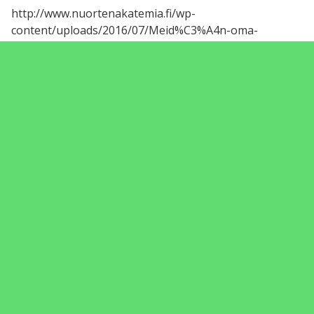
http://www.nuortenakatemia.fi/wp-
content/uploads/2016/07/Meid%C3%A4n-oma-
homma.pdf
0 kommenttia
Mouhijärven yhteiskoulu
Koulun esittely
Oppilaalle
Luokkien sivut
Oppiaineet