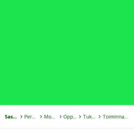
Sastamala
>
Peruskoulut
>
Mouhijärven yhteiskoulu
>
Oppilaalle
>
Tukioppilaat
>
Toiminnan suunnittelua 2018-2019