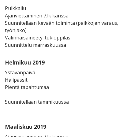
Pulkkailu
Ajanviettäminen 7.lk kanssa
Suunnitellaan kevään toiminta (paikkojen varaus,
työnjako)
Valinnaisaineety: tukioppilas
Suunnittelu marraskuussa
Helmikuu 2019
Ystävänpäivä
Halipassit
Pientä tapahtumaa
Suunnitellaan tammikuussa
Maaliskuu 2019
Ajanviettäminen 7.lk kanssa